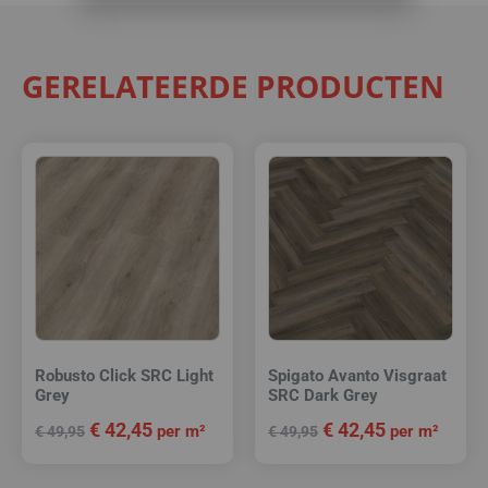
GERELATEERDE PRODUCTEN
Robusto Click SRC Light
Spigato Avanto Visgraat
Grey
SRC Dark Grey
€
42,45
€
42,45
per m²
per m²
€
49,95
€
49,95