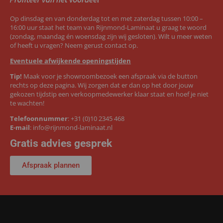
Op dinsdag en van donderdag tot en met zaterdag tussen 10:00 –
16:00 uur staat het team van Rijnmond-Laminaat u graag te woord
(zondag, maandag én woensdag zijn wij gesloten). Wilt u meer weten
of heeft u vragen? Neem gerust contact op.
Eventuele afwijkende openingstijden
Tip!
Maak voor je showroombezoek een afspraak via de button
rechts op deze pagina. Wij zorgen dat er dan op het door jouw
gekozen tijdstip een verkoopmedewerker klaar staat en hoef je niet
te wachten!
Telefoonnummer
:
+31 (0)10 2345 468
E-mail
:
info@rijnmond-laminaat.nl
Gratis advies gesprek
Afspraak plannen