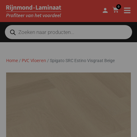
0
Home
PVC Vloeren
/
/
Spigato SRC Estino Visgraat Beige