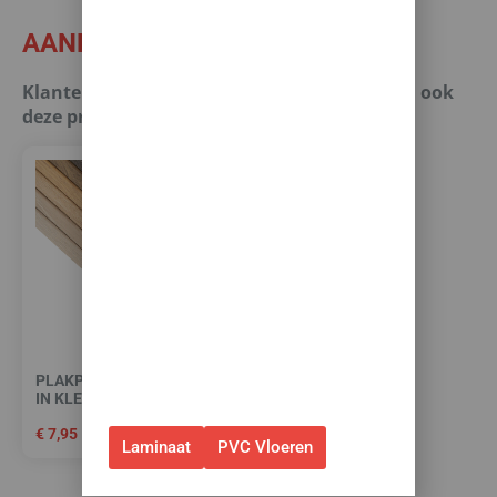
Zomerse deals: nu
AANBEVOLEN PRODUCTEN
10% korting op álle
vloeren met
Klanten die dit kochten, kochten of bekeken ook
toebehoren! 🌞🍧🏖️
deze producten.
✅Ontvang tijdelijk 10%
EXTRA
korting op je nieuwe vloer met
toebehoren.
✅Gebruik de code: ZOMER2026
✅Geldig t/m 31 augustus 2026 en
alleen bij bestellingen via de
webshop. (Niet in combinatie
PLAKPLINT (BIJPASSEND
met andere acties.)
IN KLEUR)
€
7,95
Laminaat
PVC Vloeren