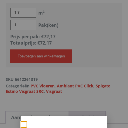
m²
Pak(ken)
Prijs per pak:
€72,17
Totaalprijs:
€
72,17
Toevoegen aan winkelwagen
SKU
6612261319
Categorieën
PVC Vloeren
,
Ambiant PVC Click
,
Spigato
Estino Visgraat SRC
,
Visgraat
Aanbevolen Producten
Beschrijving