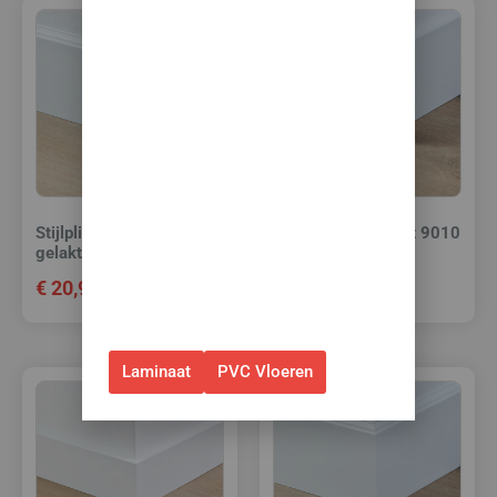
vloeren met
toebehoren! 🌞🍧🏖️
✅Ontvang tijdelijk 10%
EXTRA
korting op je nieuwe vloer met
toebehoren.
✅Gebruik de code: ZOMER2026
Stijlplint Praag Wit 9010
Stijlplint Berlijn Wit 9010
✅Geldig t/m 31 augustus 2026 en
gelakt 12 cm.
gelakt 12 cm.
alleen bij bestellingen via de
€
20,95
€
20,95
webshop. (Niet in combinatie
met andere acties.)
Laminaat
PVC Vloeren