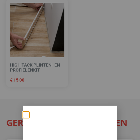
HIGH TACK PLINTEN- EN
PROFIELENKIT
€
15,00
GERELATEERDE PRODUCTEN
Zomerse deals: nu
10% korting op álle