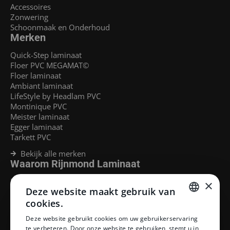
Accessoires
Zonwering
Schoonmaak en Onderhoud
Merken
Quick-Step laminaat
Floer PVC MEGAMAT©
Floer laminaat
Ambiant laminaat
LifeStyle by Headlam PVC
Montinique PVC
Meister laminaat
Egger laminaat
Tarkett PVC
Bekijk alle merken
Waarom Rijnmond Laminaat
Legservice
×
Deze website maakt gebruik van
Laminaat Capelle aan den Ijssel
Laminaat voor vloerverwarming
cookies.
Goedkoop laminaat Rotterdam
DUTCH
Deze website gebruikt cookies om uw gebruikerservaring
Klantenservice
te verbeteren. Door onze website te gebruiken, stemt u in