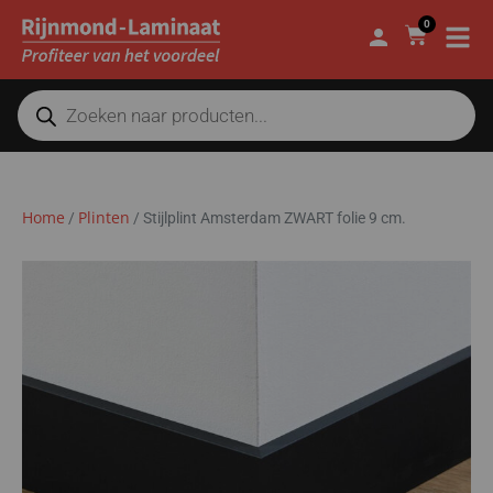
0
Home
Plinten
/
/
Stijlplint Amsterdam ZWART folie 9 cm.