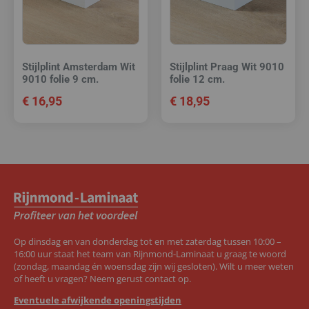
Stijlplint Amsterdam Wit
Stijlplint Praag Wit 9010
9010 folie 9 cm.
folie 12 cm.
€
16,95
€
18,95
Op dinsdag en van donderdag tot en met zaterdag tussen 10:00 –
16:00 uur staat het team van Rijnmond-Laminaat u graag te woord
(zondag, maandag én woensdag zijn wij gesloten). Wilt u meer weten
of heeft u vragen? Neem gerust contact op.
Eventuele afwijkende openingstijden