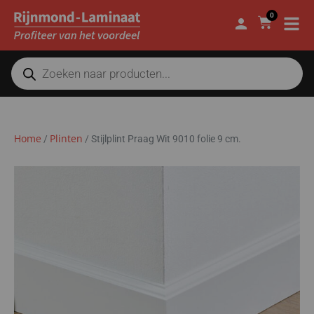
0
Home
Plinten
/
/
Stijlplint Praag Wit 9010 folie 9 cm.