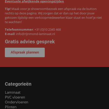
Eventuele afwijkende openingstijden
Tip!
Maak voor je showroombezoek een afspraak via de button
rechts op deze pagina. Wij zorgen dat er dan op het door jouw
gekozen tijdstip een verkoopmedewerker klaar staat en hoef je niet
te wachten!
Telefoonnummer
:
+31 (0)10 2345 468
E-mail
:
info@rijnmond-laminaat.nl
Gratis advies gesprek
Afspraak plannen
Categorieën
Laminaat
PVC vloeren
Ondervloeren
Plinten