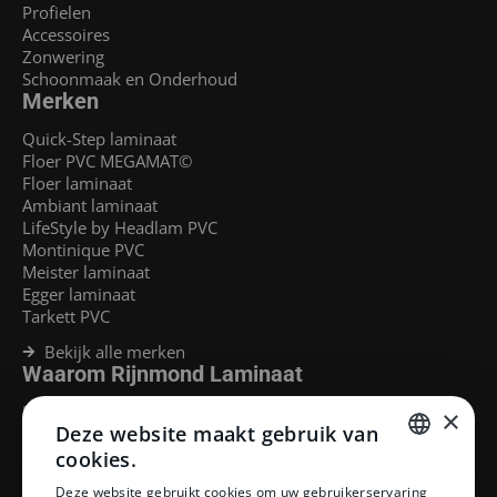
Profielen
Accessoires
Zonwering
Schoonmaak en Onderhoud
Merken
Quick-Step laminaat
Floer PVC MEGAMAT©
Floer laminaat
Ambiant laminaat
LifeStyle by Headlam PVC
Montinique PVC
Meister laminaat
Egger laminaat
Tarkett PVC
Bekijk alle merken
Waarom Rijnmond Laminaat
Legservice
×
Deze website maakt gebruik van
Laminaat Capelle aan den Ijssel
Laminaat voor vloerverwarming
cookies.
Goedkoop laminaat Rotterdam
DUTCH
Deze website gebruikt cookies om uw gebruikerservaring