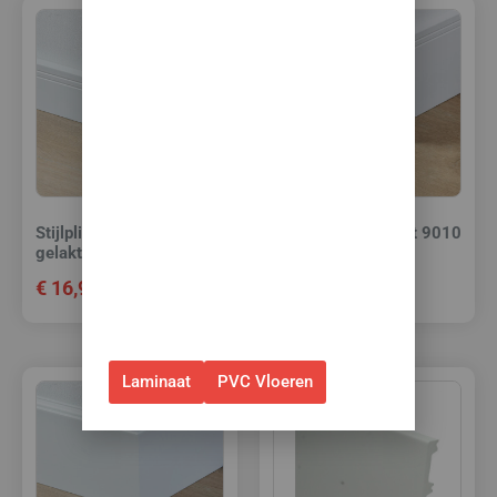
vloeren met
toebehoren! 🌞🍧🏖️
✅Ontvang tijdelijk 10%
EXTRA
korting op je nieuwe vloer met
toebehoren.
✅Gebruik de code: ZOMER2026
Stijlplint Milaan Wit 9010
Stijlplint Milaan Wit 9010
✅Geldig t/m 31 augustus 2026 en
gelakt 7 cm.
gelakt 12 cm.
alleen bij bestellingen via de
€
16,95
€
20,95
webshop. (Niet in combinatie
met andere acties.)
Laminaat
PVC Vloeren