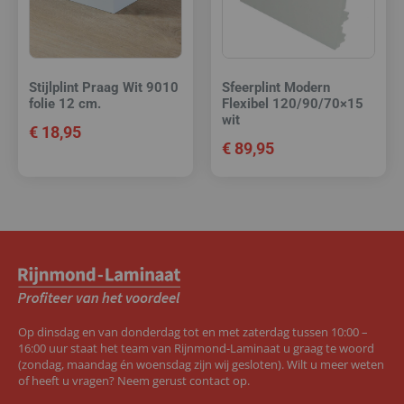
Stijlplint Praag Wit 9010
Sfeerplint Modern
folie 12 cm.
Flexibel 120/90/70×15
wit
€
18,95
€
89,95
Op dinsdag en van donderdag tot en met zaterdag tussen 10:00 –
16:00 uur staat het team van Rijnmond-Laminaat u graag te woord
(zondag, maandag én woensdag zijn wij gesloten). Wilt u meer weten
of heeft u vragen? Neem gerust contact op.