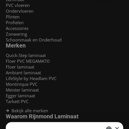
PVC vloeren
Ondervloeren
Plinten
Profielen
Accessoires
Zonwering
Schoonmaak en Onderhoud
Merken
Quick-Step laminaat
Floer PVC MEGAMAT©
Floer laminaat
Ambiant laminaat
LifeStyle by Headlam PVC
Montinique PVC
Meister laminaat
Egger laminaat
Tarkett PVC
Bekijk alle merken
Waarom Rijnmond Laminaat
Legservice
×