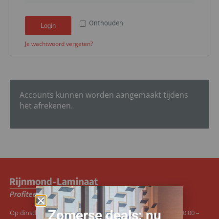
Onthouden
Login
Je wachtwoord vergeten?
Accounts kunnen worden aangemaakt tijdens
het afrekenen.
Zomerse deals: nu
Op dinsdag en van donderdag tot en met zaterdag tussen 10:00 –