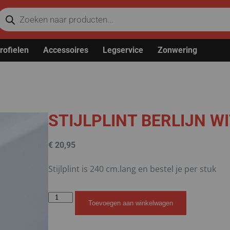
rofielen
Accessoires
Legservice
Zonwering
STIJLPLINT BERLIJN WI
€
20,95
Stijlplint is 240 cm.lang en bestel je per stuk
Toevoegen aan winkelwagen