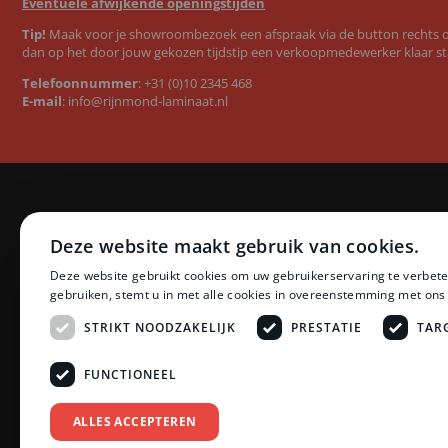
Eventuele afwijkende openingstijden
Tip!
Maak voor je showroombezoek een afspraak via de button rechts op
dan op het door jouw gekozen tijdstip een verkoopmedewerker klaar st
Telefoonnummer
:
+31 (0)10 2345 468
E-mail
:
info@rijnmond-laminaat.nl
Categorieën
Merken
Deze website maakt gebruik van cookies.
Laminaat
Quick-Step l
Deze website gebruikt cookies om uw gebruikerservaring te verbete
PVC vloeren
Floer PVC 
gebruiken, stemt u in met alle cookies in overeenstemming met ons
Ondervloeren
Floer lamina
Plinten
Ambiant lam
STRIKT NOODZAKELIJK
PRESTATIE
TAR
Profielen
LifeStyle by
Accessoires
Montinique 
FUNCTIONEEL
Zonwering
Meister lami
Schoonmaak en Onderhoud
Egger lamina
ALLES ACCEPTEREN
Tarkett PVC