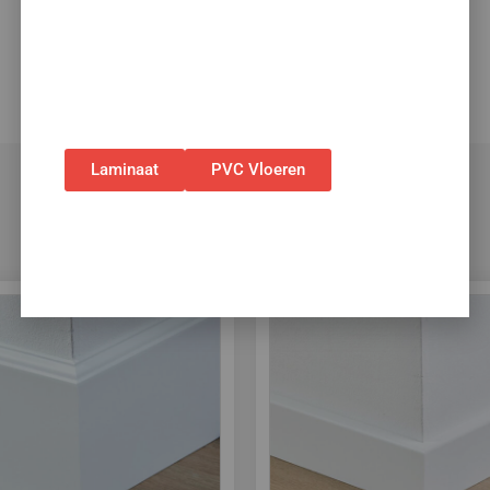
✅Gebruik de code: ZOMER2026
✅Geldig t/m 31 augustus 2026 en alleen bij
bestellingen via de webshop. (Niet in
combinatie met andere acties.)
Laminaat
PVC Vloeren