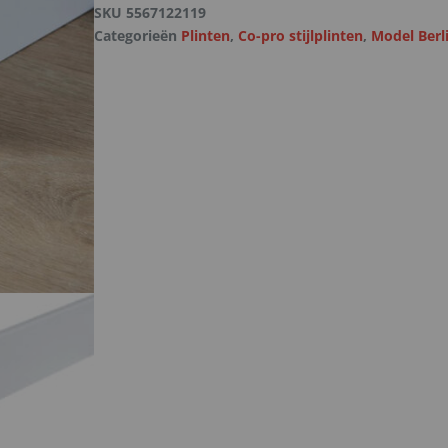
SKU
5567122119
Categorieën
Plinten
,
Co-pro stijlplinten
,
Model Berli