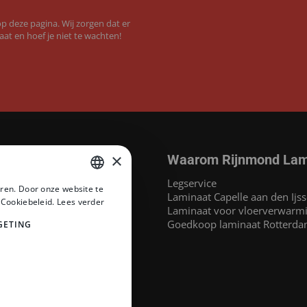
 deze pagina. Wij zorgen dat er
aat en hoef je niet te wachten!
×
Waarom Rijnmond Lam
aminaat
Legservice
ren. Door onze website te
MEGAMAT©
Laminaat Capelle aan den Ijss
DUTCH
 Cookiebeleid.
Lees verder
at
Laminaat voor vloerverwarm
DUTCH
inaat
Goedkoop laminaat Rotterd
GETING
 Headlam PVC
PVC
naat
at