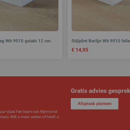
raag Wit 9010 gelakt 12 cm.
Stijlplint Berlijn Wit 9010 foli
€
14,95
Gratis advies gespre
Afspraak plannen
 uur staat het team van Rijnmond-
ten). Wilt u meer weten of heeft u