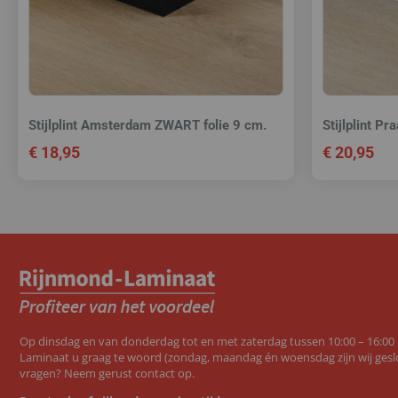
Stijlplint Amsterdam ZWART folie 9 cm.
Stijlplint P
€
18,95
€
20,95
Op dinsdag en van donderdag tot en met zaterdag tussen 10:00 – 16:00
Laminaat u graag te woord (zondag, maandag én woensdag zijn wij geslo
vragen? Neem gerust contact op.