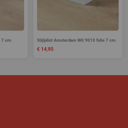
e 7 cm.
Stijlplint Amsterdam Wit 9010 folie 7 cm.
€
14,95
k