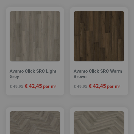
Avanto Click SRC Light
Avanto Click SRC Warm
Grey
Brown
€
42,45
€
42,45
per m²
per m²
€
49,95
€
49,95