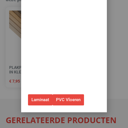
vloeren met
toebehoren! 🌞🍧🏖️
✅Ontvang tijdelijk 10%
EXTRA
korting op je nieuwe vloer met
toebehoren.
✅Gebruik de code: ZOMER2026
✅Geldig t/m 31 augustus 2026 en
PLAKPLINT (BIJPASSEND
alleen bij bestellingen via de
IN KLEUR)
webshop. (Niet in combinatie
€
7,95
met andere acties.)
Laminaat
PVC Vloeren
GERELATEERDE PRODUCTEN