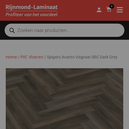
0
Home
PVC Vloeren
/
/
Spigato Avanto Visgraat SRC Dark Grey