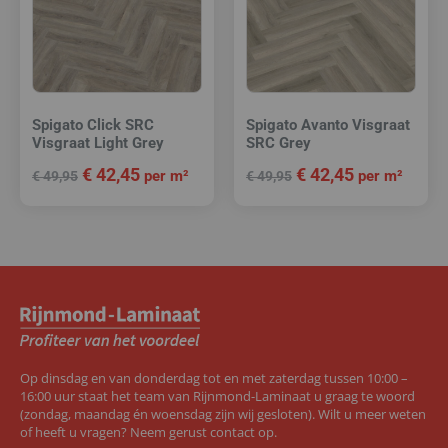
Spigato Click SRC
Spigato Avanto Visgraat
Visgraat Light Grey
SRC Grey
€
42,45
€
42,45
per m²
per m²
€
49,95
€
49,95
Op dinsdag en van donderdag tot en met zaterdag tussen 10:00 –
16:00 uur staat het team van Rijnmond-Laminaat u graag te woord
(zondag, maandag én woensdag zijn wij gesloten). Wilt u meer weten
of heeft u vragen? Neem gerust contact op.