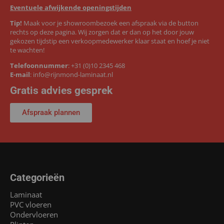
Eventuele afwijkende openingstijden
Tip!
Maak voor je showroombezoek een afspraak via de button
rechts op deze pagina. Wij zorgen dat er dan op het door jouw
gekozen tijdstip een verkoopmedewerker klaar staat en hoef je niet
te wachten!
Telefoonnummer
:
+31 (0)10 2345 468
E-mail
:
info@rijnmond-laminaat.nl
Gratis advies gesprek
Afspraak plannen
Categorieën
Laminaat
PVC vloeren
Ondervloeren