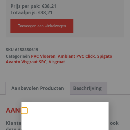
Prijs per pak:
€38,21
Totaalprijs:
€
38,21
Toevoegen aan winkelwagen
SKU
6158350619
Categorieën
PVC Vloeren
,
Ambiant PVC Click
,
Spigato
Avanto Visgraat SRC
,
Visgraat
Aanbevolen Producten
Beschrijving
AANBEVOLEN PRODUCTEN
Zomerse deals: nu
Klanten die dit kochten, kochten of bekeken ook
10% korting op álle
deze producten.