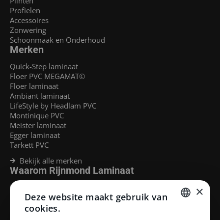
Plinten
Profielen
Accessoires
Zonwering
Schoonmaak en Onderhoud
Merken
Quick-Step laminaat
Floer PVC MEGAMAT©
Floer laminaat
Ambiant laminaat
LifeStyle by Headlam PVC
Montinique PVC
Meister laminaat
Egger laminaat
Tarkett PVC
Bekijk alle merken
Waarom Rijnmond Laminaat
Legservice
×
Deze website maakt gebruik van
Laminaat Capelle aan den Ijssel
Laminaat voor vloerverwarming
cookies.
Goedkoop laminaat Rotterdam
DUTCH