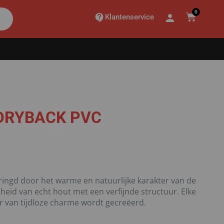
0
Klantenservice
DRYBACK PVC
mringd door het warme en natuurlijke karakter van de
id van echt hout met een verfijnde structuur. Elke
r van tijdloze charme wordt gecreëerd.