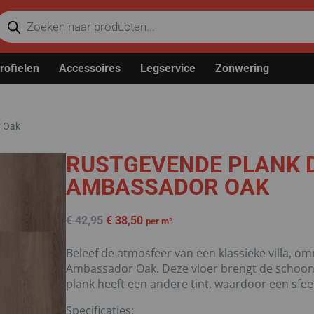
rofielen
Accessoires
Legservice
Zonwering
r Oak
RUSTGEVENDE PLANK 
AMBASSADOR OAK
€
42,95
€
38,50
per m²
Beleef de atmosfeer van een klassieke villa, o
Ambassador Oak. Deze vloer brengt de schoonhe
plank heeft een andere tint, waardoor een sfee
Specificaties: