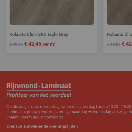
Robusto Click SRC Light Grey
Robusto Cli
€
42,45
€
42
per m²
€
49,95
€
49,95
Op dinsdag en van donderdag tot en met zaterdag tussen 10:00 – 16:00
Laminaat u graag te woord (zondag, maandag én woensdag zijn wij geslo
vragen? Neem gerust contact op.
Eventuele afwijkende openingstijden