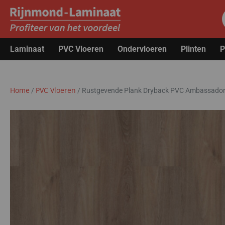
Laminaat
PVC Vloeren
Ondervloeren
Plinten
P
Home
PVC Vloeren
/
/
Rustgevende Plank Dryback PVC Ambassado