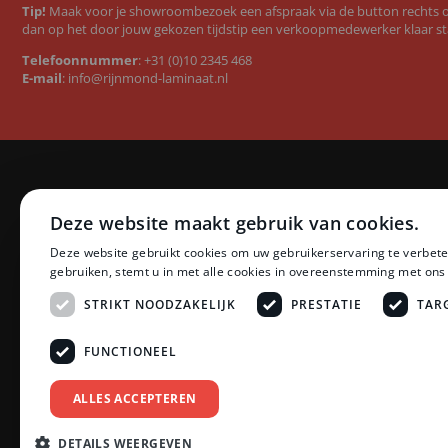
Tip!
Maak voor je showroombezoek een afspraak via de button rechts op
dan op het door jouw gekozen tijdstip een verkoopmedewerker klaar st
Telefoonnummer
:
+31 (0)10 2345 468
E-mail
:
info@rijnmond-laminaat.nl
Categorieën
Merken
Deze website maakt gebruik van cookies.
Laminaat
Quick-Step l
Deze website gebruikt cookies om uw gebruikerservaring te verbete
PVC vloeren
Floer PVC 
gebruiken, stemt u in met alle cookies in overeenstemming met ons
Ondervloeren
Floer lamina
Plinten
Ambiant lam
STRIKT NOODZAKELIJK
PRESTATIE
TAR
Profielen
LifeStyle by
Accessoires
Montinique 
FUNCTIONEEL
Zonwering
Meister lami
Schoonmaak en Onderhoud
Egger lamina
ALLES ACCEPTEREN
Tarkett PVC
Bekijk all
DETAILS WEERGEVEN