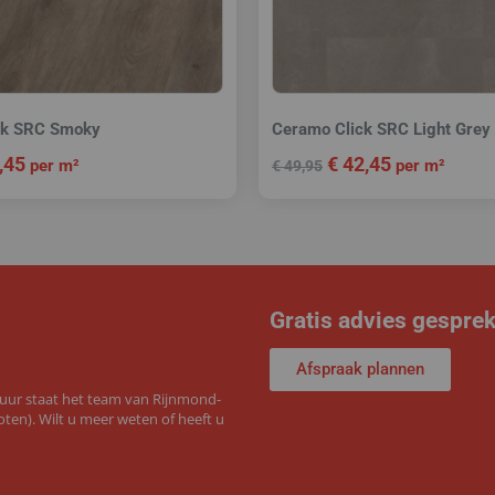
ck SRC Smoky
Ceramo Click SRC Light Grey
,45
€
42,45
per m²
per m²
€
49,95
Gratis advies gespre
Afspraak plannen
 uur staat het team van Rijnmond-
ten). Wilt u meer weten of heeft u