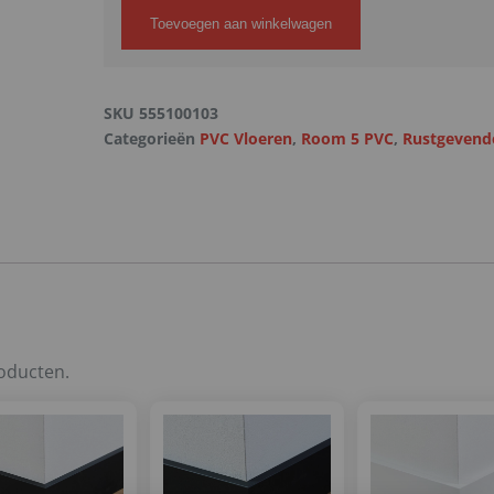
Toevoegen aan winkelwagen
SKU
555100103
Categorieën
PVC Vloeren
,
Room 5 PVC
,
Rustgevend
roducten.