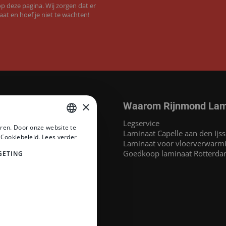
 deze pagina. Wij zorgen dat er
aat en hoef je niet te wachten!
×
Waarom Rijnmond Lam
aminaat
Legservice
ren. Door onze website te
MEGAMAT©
Laminaat Capelle aan den Ijss
DUTCH
 Cookiebeleid.
Lees verder
at
Laminaat voor vloerverwarm
DUTCH
inaat
Goedkoop laminaat Rotterd
GETING
 Headlam PVC
PVC
naat
at
e merken