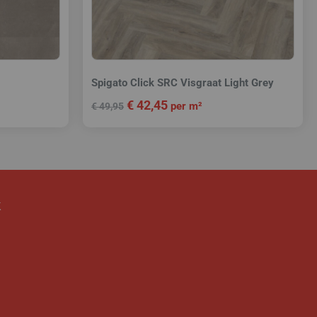
Spigato Click SRC Visgraat Light Grey
€
42,45
per m²
€
49,95
k