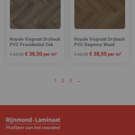
Royale Visgraat Dryback
Royale Visgraat Dryback
PVC Presidential Oak
PVC Regency Wood
€
38,50
€
38,50
per m²
per m²
€
42,95
€
42,95
1
2
3
→