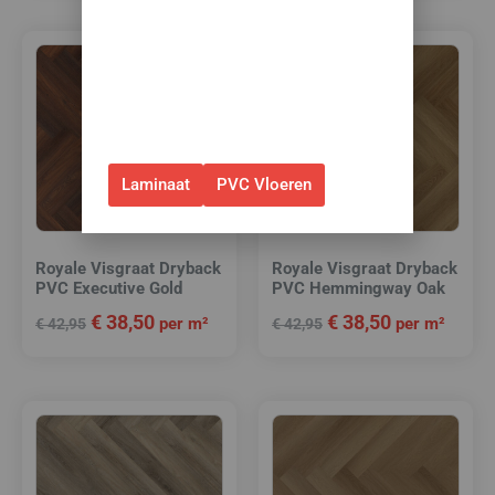
✅Gebruik de code: ZOMER2026
✅Geldig t/m 31 augustus 2026 en
alleen bij bestellingen via de
webshop. (Niet in combinatie
met andere acties.)
Laminaat
PVC Vloeren
Royale Visgraat Dryback
Royale Visgraat Dryback
PVC Executive Gold
PVC Hemmingway Oak
€
38,50
€
38,50
per m²
per m²
€
42,95
€
42,95