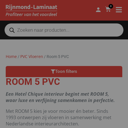
0
Home
PVC Vloeren
/
/
Room 5 PVC
Toon filters
ROOM 5 PVC
Een Hotel Chique interieur begint met ROOM 5,
waar luxe en verfijning samenkomen in perfectie.
Met ROOM 5 kies je voor mooier én beter. Sinds
1993 ontwerpen zij vloeren in samenwerking met
Nederlandse interieurarchitecten.