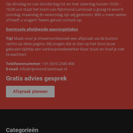
Op dinsdag en van donderdag tot en met zaterdag tussen 10:00 –
16:00 uur staat het team van Rijnmond-Laminaat u graag te woord
(zondag, maandag én woensdag zijn wij gesloten). Wilt u meer weten
of heeft u vragen? Neem gerust contact op.
Eventuele afwijkende openingstijden
Tip!
Maak voor je showroombezoek een afspraak via de button
rechts op deze pagina. Wij zorgen dat er dan op het door jouw
gekozen tijdstip een verkoopmedewerker klaar staat en hoef je niet
te wachten!
Telefoonnummer
:
+31 (0)10 2345 468
E-mail
:
info@rijnmond-laminaat.nl
Gratis advies gesprek
Afspraak plannen
Categorieën