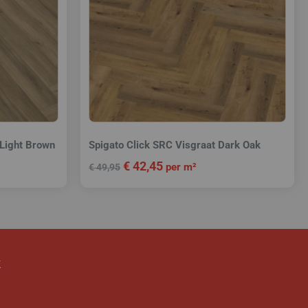
 Light Brown
Spigato Click SRC Visgraat Dark Oak
€
42,45
per m²
€
49,95
k