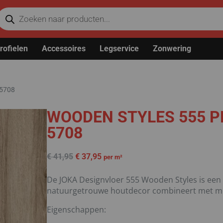
rofielen
Accessoires
Legservice
Zonwering
 5708
WOODEN STYLES 555 P
5708
€
41,95
€
37,95
per m²
De JOKA Designvloer 555 Wooden Styles is een ve
natuurgetrouwe houtdecor combineert met m
Eigenschappen: