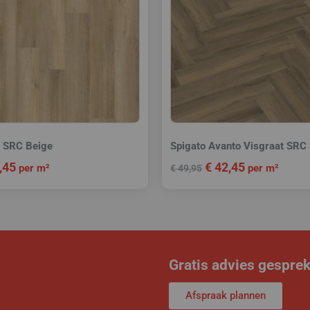
k SRC Beige
Spigato Avanto Visgraat SRC
,45
€
42,45
per m²
per m²
€
49,95
Gratis advies gespre
Afspraak plannen