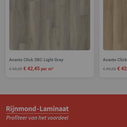
Avanto Click SRC Light Grey
Avanto Clic
€
42,45
€
42
per m²
€
49,95
€
49,95