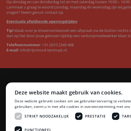
Op dinsdag en van donderdag tot en met zaterdag tussen 10:00 – 16:00
Laminaat u graag te woord (zondag, maandag én woensdag zijn wij geslo
vragen? Neem gerust contact op.
Eventuele afwijkende openingstijden
Tip!
Maak voor je showroombezoek een afspraak via de button rechts op
dan op het door jouw gekozen tijdstip een verkoopmedewerker klaar st
Telefoonnummer
:
+31 (0)10 2345 468
E-mail
:
info@rijnmond-laminaat.nl
Categorieën
Merken
Deze website maakt gebruik van cookies.
Laminaat
Quick-Step l
Deze website gebruikt cookies om uw gebruikerservaring te verbete
PVC vloeren
Floer PVC 
gebruiken, stemt u in met alle cookies in overeenstemming met ons
Ondervloeren
Floer lamina
Plinten
Ambiant lam
STRIKT NOODZAKELIJK
PRESTATIE
TAR
Profielen
LifeStyle by
Accessoires
Montinique 
FUNCTIONEEL