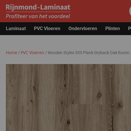
Laminaat
PVC Vloeren
Ondervloeren
Plinten
P
Home
PVC Vloeren
/
/
Wooden Styles 555 Plank Dryback Oak Rustic