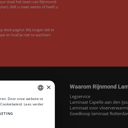
 uur staat het team van Rijnmond-
ten). Wilt u meer weten of heeft u
 deze pagina. Wij zorgen dat er
aat en hoef je niet te wachten!
×
Waarom Rijnmond Lam
aminaat
Legservice
ren. Door onze website te
MEGAMAT©
Laminaat Capelle aan den Ijss
DUTCH
 Cookiebeleid.
Lees verder
at
Laminaat voor vloerverwarm
DUTCH
inaat
Goedkoop laminaat Rotterd
GETING
 Headlam PVC
PVC