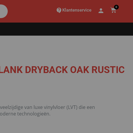
0
Klantenservice
LANK DRYBACK OAK RUSTIC
elzijdige van luxe vinylvloer (LVT) die een
oderne technologieën.