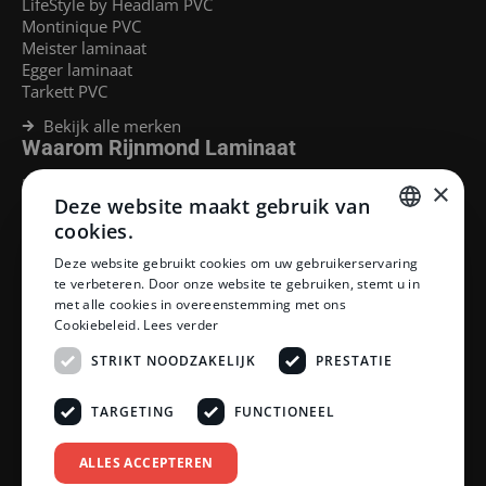
LifeStyle by Headlam PVC
Montinique PVC
Meister laminaat
Egger laminaat
Tarkett PVC
Bekijk alle merken
Waarom Rijnmond Laminaat
Legservice
×
Deze website maakt gebruik van
Laminaat Capelle aan den Ijssel
Laminaat voor vloerverwarming
cookies.
Goedkoop laminaat Rotterdam
DUTCH
Deze website gebruikt cookies om uw gebruikerservaring
Klantenservice
te verbeteren. Door onze website te gebruiken, stemt u in
DUTCH
met alle cookies in overeenstemming met ons
Betaalmethoden
Cookiebeleid.
Lees verder
Openingstijden showroom
Afhalen en bezorgen
STRIKT NOODZAKELIJK
PRESTATIE
Retourprocedure
Veelgestelde vragen
TARGETING
FUNCTIONEEL
Legservice
Neem contact op
Reviewpolicy
ALLES ACCEPTEREN
Privacy policy