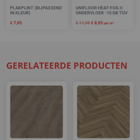
PLAKPLINT (BIJPASSEND
UNIFLOOR HEAT-FOIL®
IN KLEUR)
ONDERVLOER -10 DB TÜV
€
7,95
€
11,95
€
8,95
per m²
GERELATEERDE PRODUCTEN