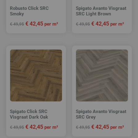
Robusto Click SRC
Spigato Avanto Visgraat
Smoky
SRC Light Brown
€
42,45
€
42,45
per m²
per m²
€
49,95
€
49,95
Spigato Click SRC
Spigato Avanto Visgraat
Visgraat Dark Oak
SRC Grey
€
42,45
€
42,45
per m²
per m²
€
49,95
€
49,95