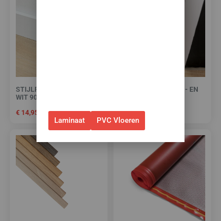
korting op je nieuwe vloer met
toebehoren.
✅Gebruik de code: ZOMER2026
✅Geldig t/m 31 augustus 2026 en
alleen bij bestellingen via de
webshop. (Niet in combinatie
STIJLPLINT AMSTERDAM
HIGH TACK PLINTEN- EN
met andere acties.)
WIT 9010 FOLIE 7 CM.
PROFIELENKIT
€
14,95
€
15,00
Laminaat
PVC Vloeren