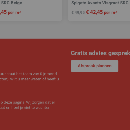
k SRC Beige
Spigato Avanto Visgraat SRC
,45
€
42,45
per m²
per m²
€
49,95
Gratis advies gespre
Afspraak plannen
 uur staat het team van Rijnmond-
ten). Wilt u meer weten of heeft u
 deze pagina. Wij zorgen dat er
aat en hoef je niet te wachten!