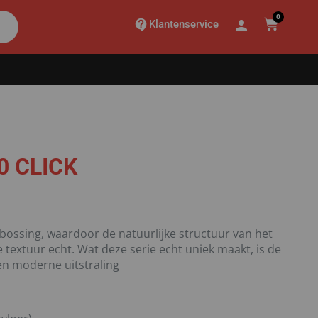
0
Klantenservice
0 CLICK
bossing, waardoor de natuurlijke structuur van het
e textuur echt. Wat deze serie echt uniek maakt, is de
 en moderne uitstraling