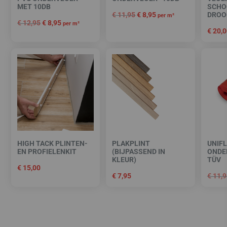
MET 10DB
SCHO
€
11,95
€
8,95
DROOG
per m²
€
12,95
€
8,95
per m²
€
20,0
HIGH TACK PLINTEN-
PLAKPLINT
UNIF
EN PROFIELENKIT
(BIJPASSEND IN
ONDE
KLEUR)
TÜV
€
15,00
€
7,95
€
11,9