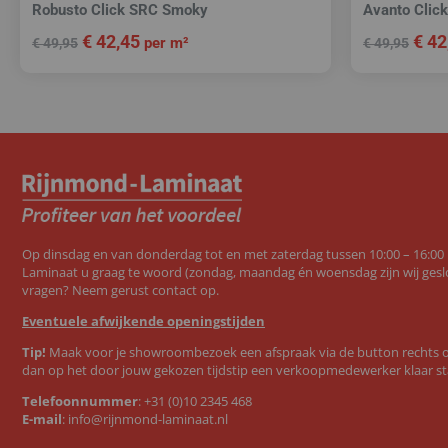
Robusto Click SRC Smoky
Avanto Clic
€
42,45
€
42
per m²
€
49,95
€
49,95
Op dinsdag en van donderdag tot en met zaterdag tussen 10:00 – 16:00
Laminaat u graag te woord (zondag, maandag én woensdag zijn wij geslo
vragen? Neem gerust contact op.
Eventuele afwijkende openingstijden
Tip!
Maak voor je showroombezoek een afspraak via de button rechts op
dan op het door jouw gekozen tijdstip een verkoopmedewerker klaar st
Telefoonnummer
:
+31 (0)10 2345 468
E-mail
:
info@rijnmond-laminaat.nl