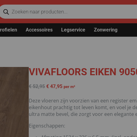
rofielen
Accessoires
Legservice
Zonwering
VIVAFLOORS EIKEN 905
€
52,95
€
47,95
per m²
Deze vloeren zijn voorzien van een register em
eikenhout prachtig tot leven komt, en voel je d
ultra matte bevel, die zorgt voor een elegante
Eigenschappen: