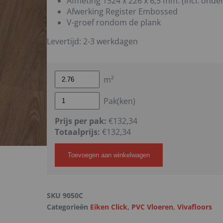
Afmeting 1524 x 226 x 6,5 mm. (incl. onder
Afwerking Register Embossed
V-groef rondom de plank
Levertijd: 2-3 werkdagen
m²
Pak(ken)
Prijs per pak:
€132,34
Totaalprijs:
€
132,34
Toevoegen aan winkelwagen
SKU
9050C
Categorieën
Eiken Click
,
PVC Vloeren
,
Vivafloors