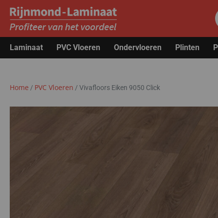
Laminaat
PVC Vloeren
Ondervloeren
Plinten
P
Home
PVC Vloeren
/
/
Vivafloors Eiken 9050 Click