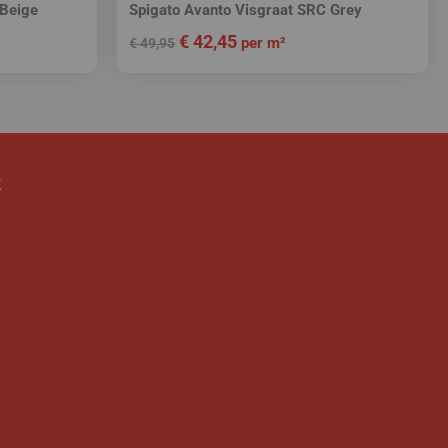
 Beige
Spigato Avanto Visgraat SRC Grey
€
42,45
per m²
€
49,95
k