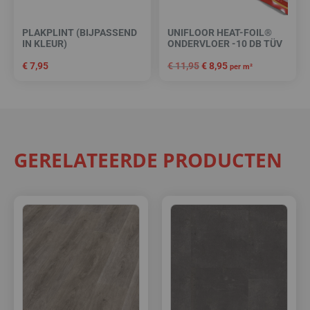
PLAKPLINT (BIJPASSEND
UNIFLOOR HEAT-FOIL®
IN KLEUR)
ONDERVLOER -10 DB TÜV
€
7,95
€
11,95
€
8,95
per m²
GERELATEERDE PRODUCTEN