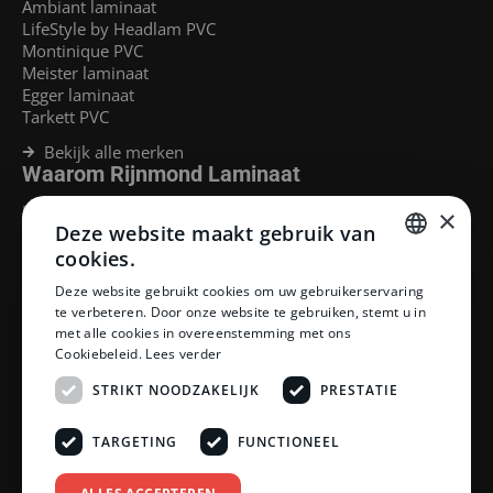
Ambiant laminaat
LifeStyle by Headlam PVC
Montinique PVC
Meister laminaat
Egger laminaat
Tarkett PVC
Bekijk alle merken
Waarom Rijnmond Laminaat
Legservice
×
Deze website maakt gebruik van
Laminaat Capelle aan den Ijssel
Laminaat voor vloerverwarming
cookies.
Goedkoop laminaat Rotterdam
DUTCH
Deze website gebruikt cookies om uw gebruikerservaring
Klantenservice
te verbeteren. Door onze website te gebruiken, stemt u in
DUTCH
met alle cookies in overeenstemming met ons
Betaalmethoden
Cookiebeleid.
Lees verder
Openingstijden showroom
Afhalen en bezorgen
STRIKT NOODZAKELIJK
PRESTATIE
Retourprocedure
Veelgestelde vragen
TARGETING
FUNCTIONEEL
Legservice
Neem contact op
Reviewpolicy