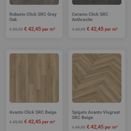
Robusto Click SRC Grey
Ceramo Click SRC
Oak
Anthracite
€
42,45
€
42,45
per m²
per m²
€
49,95
€
49,95
Avanto Click SRC Beige
Spigato Avanto Visgraat
SRC Beige
€
42,45
per m²
€
49,95
€
42,45
per m²
€
49,95