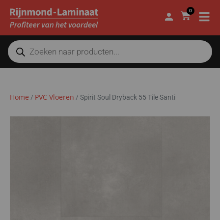
0
Home
PVC Vloeren
/
/
Spirit Soul Dryback 55 Tile Santi