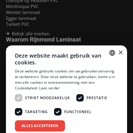
LifeStyle by Headlam PVC
Montinique PVC
Meister laminaat
Egger laminaat
Tarkett PVC
Bekijk alle merken
Waarom Rijnmond Laminaat
Legservice
×
Deze website maakt gebruik van
Laminaat Capelle aan den Ijssel
Laminaat voor vloerverwarming
cookies.
Goedkoop laminaat Rotterdam
DUTCH
Deze website gebruikt cookies om uw gebruikerservaring
Klantenservice
te verbeteren. Door onze website te gebruiken, stemt u in
DUTCH
met alle cookies in overeenstemming met ons
Betaalmethoden
Cookiebeleid.
Lees verder
Openingstijden showroom
Afhalen en bezorgen
STRIKT NOODZAKELIJK
PRESTATIE
Retourprocedure
Veelgestelde vragen
TARGETING
FUNCTIONEEL
Legservice
Neem contact op
Reviewpolicy
ALLES ACCEPTEREN
Privacy policy