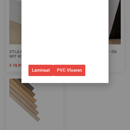
korting op je nieuwe vloer met
toebehoren.
✅Gebruik de code: ZOMER2026
✅Geldig t/m 31 augustus 2026 en
alleen bij bestellingen via de
webshop. (Niet in combinatie
STIJLPLINT AMSTERDAM
HIGH TACK PLINTEN- EN
met andere acties.)
WIT 9010 FOLIE 12 CM.
PROFIELENKIT
€
18,95
€
15,00
Laminaat
PVC Vloeren