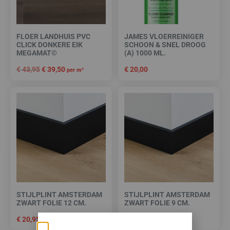
FLOER LANDHUIS PVC
JAMES VLOERREINIGER
CLICK DONKERE EIK
SCHOON & SNEL DROOG
MEGAMAT©
(A) 1000 ML.
€
43,95
€
39,50
€
20,00
per m²
STIJLPLINT AMSTERDAM
STIJLPLINT AMSTERDAM
ZWART FOLIE 12 CM.
ZWART FOLIE 9 CM.
€
20,95
€
18,95