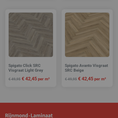
Spigato Click SRC
Spigato Avanto Visgraat
Visgraat Light Grey
SRC Beige
€
42,45
€
42,45
per m²
per m²
€
49,95
€
49,95