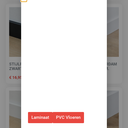
Zomerse deals: nu
10% korting op álle
vloeren met
toebehoren! 🌞🍧🏖️
✅Ontvang tijdelijk 10%
EXTRA
korting op je nieuwe vloer met
toebehoren.
STIJLPLINT AMSTERDAM
STIJLPLINT AMSTERDAM
ZWART FOLIE 7 CM.
WIT 9010 FOLIE 9 CM.
✅Gebruik de code: ZOMER2026
€
16,95
€
16,95
✅Geldig t/m 31 augustus 2026 en
alleen bij bestellingen via de
webshop. (Niet in combinatie
met andere acties.)
Laminaat
PVC Vloeren