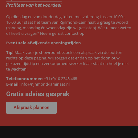
Op dinsdag en van donderdag tot en met zaterdag tussen 10:00 –
16:00 uur staat het team van Rijnmond-Laminaat u graag te woord
(zondag, maandag én woensdag zijn wij gesloten). Wilt u meer weten
of heeft u vragen? Neem gerust contact op.
Eventuele afwijkende openingstijden
Tip!
Maak voor je showroombezoek een afspraak via de button
rechts op deze pagina. Wij zorgen dat er dan op het door jouw
gekozen tijdstip een verkoopmedewerker klaar staat en hoef je niet
te wachten!
Telefoonnummer
:
+31 (0)10 2345 468
E-mail
:
info@rijnmond-laminaat.nl
Gratis advies gesprek
Afspraak plannen