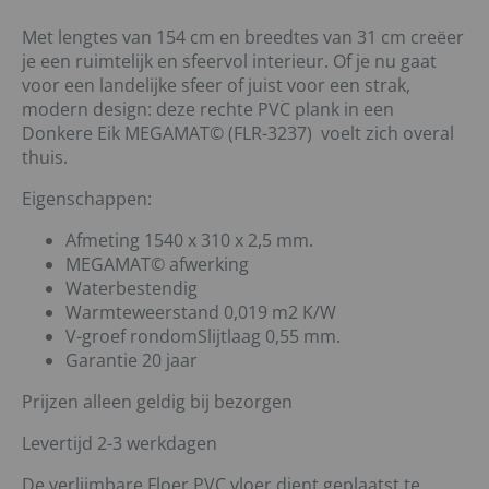
Met lengtes van 154 cm en breedtes van 31 cm creëer
je een ruimtelijk en sfeervol interieur. Of je nu gaat
voor een landelijke sfeer of juist voor een strak,
modern design: deze rechte PVC plank in een
Donkere Eik MEGAMAT© (FLR-3237) voelt zich overal
thuis.
Eigenschappen:
Afmeting 1540 x 310 x 2,5 mm.
MEGAMAT© afwerking
Waterbestendig
Warmteweerstand 0,019 m2 K/W
V-groef rondomSlijtlaag 0,55 mm.
Garantie 20 jaar
Prijzen alleen geldig bij bezorgen
Levertijd 2-3 werkdagen
De verlijmbare Floer PVC vloer dient geplaatst te