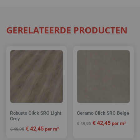
GERELATEERDE PRODUCTEN
Robusto Click SRC Light
Ceramo Click SRC Beige
Grey
€
42,45
per m²
€
49,95
€
42,45
per m²
€
49,95