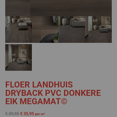
FLOER LANDHUIS
DRYBACK PVC DONKERE
EIK MEGAMAT©
€
39,95
€
35,95
per m²