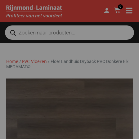
0
Home
PVC Vloeren
/
/
Floer Landhuis Dryback PVC Donkere Eik
MEGAMAT©