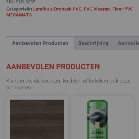
SKU
FLR-3237
Categorieën
Landhuis Dryback PVC
,
PVC Vloeren
,
Floer PVC
MEGAMAT©
Aanbevolen Producten
Beschrijving
Aanvull
AANBEVOLEN PRODUCTEN
Klanten die dit kochten, kochten of bekeken ook deze
producten.