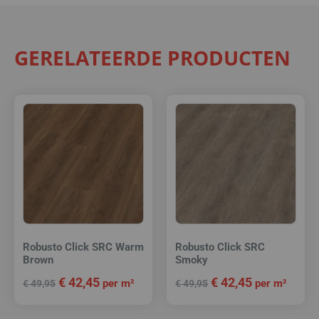
GERELATEERDE PRODUCTEN
Robusto Click SRC Warm
Robusto Click SRC
Brown
Smoky
€
42,45
€
42,45
per m²
per m²
€
49,95
€
49,95