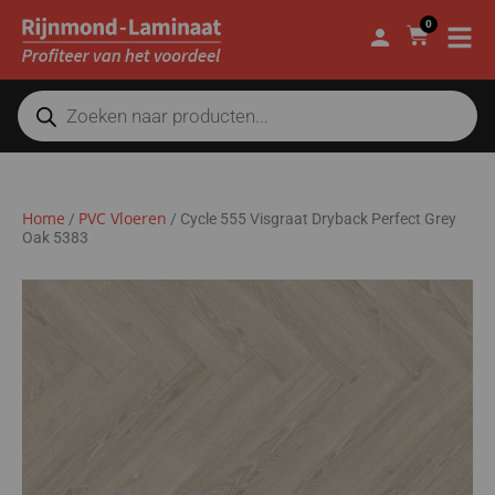
0
Home
PVC Vloeren
/
/
Cycle 555 Visgraat Dryback Perfect Grey
Oak 5383