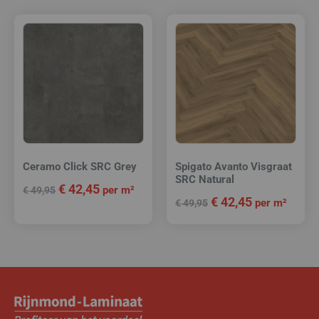
Ceramo Click SRC Grey
Spigato Avanto Visgraat
SRC Natural
€
42,45
per m²
€
49,95
€
42,45
per m²
€
49,95