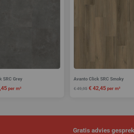
k SRC Grey
Avanto Click SRC Smoky
,45
€
42,45
per m²
per m²
€
49,95
Gratis advies gespre