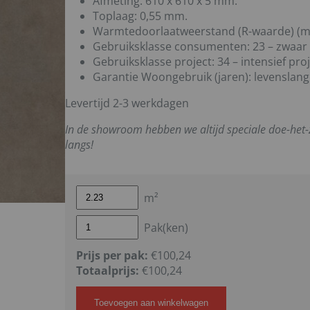
Afmeting: 610 x 610 x 5 mm.
Toplaag: 0,55 mm.
Warmtedoorlaatweerstand (R-waarde) (m
Gebruiksklasse consumenten:
23 – zwaar
Gebruiksklasse project:
34 – intensief pro
Garantie Woongebruik (jaren):
levenslang
Levertijd 2-3 werkdagen
In de showroom hebben we altijd speciale doe-het
langs!
m²
Pak(ken)
Prijs per pak:
€100,24
Totaalprijs:
€
100,24
Toevoegen aan winkelwagen