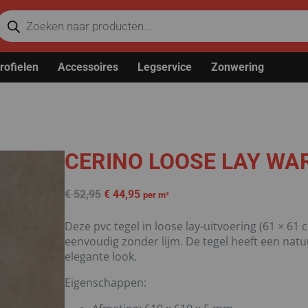
rofielen
Accessoires
Legservice
Zonwering
CERINO LOOSE LAY WA
€
52,95
€
44,95
per m²
Deze pvc tegel in loose lay-uitvoering (61 × 61 c
eenvoudig zonder lijm. De tegel heeft een natu
elegante look.
Eigenschappen: