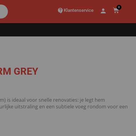
0
Klantenservice
RM GREY
m) is ideaal voor snelle renovaties: je legt hem
urlijke uitstraling en een subtiele voeg rondom voor een