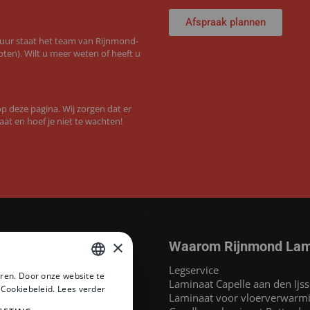
Afspraak plannen
 uur staat het team van Rijnmond-
ten). Wilt u meer weten of heeft u
 deze pagina. Wij zorgen dat er
aat en hoef je niet te wachten!
×
Waarom Rijnmond Lam
aminaat
Legservice
ren. Door onze website te
MEGAMAT©
Laminaat Capelle aan den Ijss
DUTCH
 Cookiebeleid.
Lees verder
at
Laminaat voor vloerverwarm
DUTCH