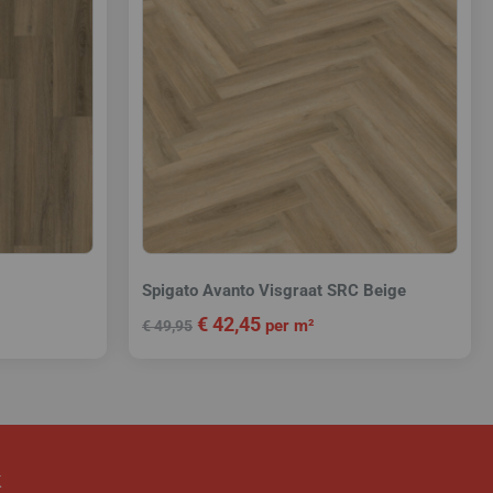
Spigato Avanto Visgraat SRC Beige
€
42,45
per m²
€
49,95
k