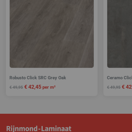
Robusto Click SRC Grey Oak
Ceramo Clic
€
42,45
€
42
per m²
€
49,95
€
49,95