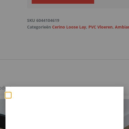
SKU
6044104619
Categorieën
Cerino Loose Lay
,
PVC Vloeren
,
Ambian
roducten.
Zomerse deals: nu 10%
korting op álle vloeren
met toebehoren! 🌞🍧🏖️