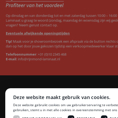
Op dinsdag en van donderdag tot en met zaterdag tussen 10:00 – 16:00
Laminaat u graag te woord (zondag, maandag én woensdag zijn wij geslo
vragen? Neem gerust contact op.
Eventuele afwijkende openingstijden
Tip!
Maak voor je showroombezoek een afspraak via de button rechts op
dan op het door jouw gekozen tijdstip een verkoopmedewerker klaar st
Telefoonnummer
:
+31 (0)10 2345 468
E-mail
:
info@rijnmond-laminaat.nl
Categorieën
Merken
Deze website maakt gebruik van cookies.
Laminaat
Quick-Step l
Deze website gebruikt cookies om uw gebruikerservaring te verbete
PVC vloeren
Floer PVC 
gebruiken, stemt u in met alle cookies in overeenstemming met ons
Ondervloeren
Floer lamina