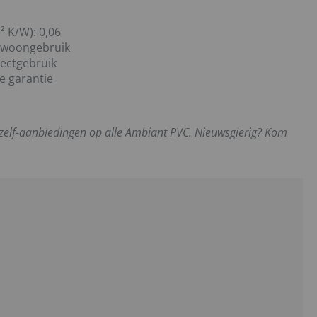
² K/W):
0,06
 woongebruik
jectgebruik
e garantie
-zelf-aanbiedingen op alle Ambiant PVC. Nieuwsgierig? Kom