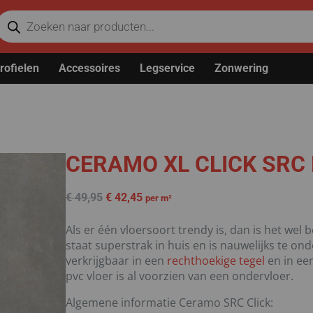
rofielen
Accessoires
Legservice
Zonwering
CERAMO XL CLICK SRC 
€
49,95
€
42,45
per m²
Als er één vloersoort trendy is, dan is het wel
staat superstrak in huis en is nauwelijks te on
verkrijgbaar in een
rechthoekige tegel
en in ee
pvc vloer is al voorzien van een ondervloer.
Algemene informatie Ceramo SRC Click: