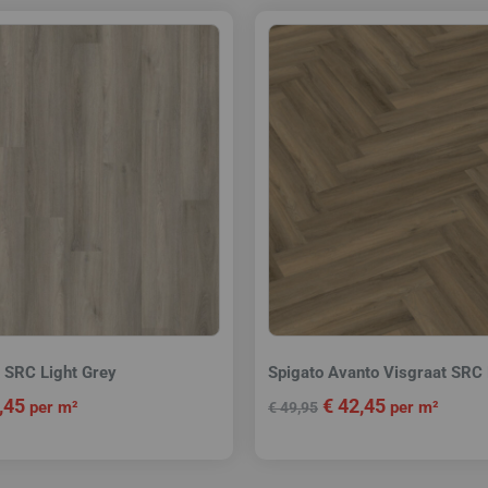
k SRC Light Grey
Spigato Avanto Visgraat SRC
,45
€
42,45
per m²
per m²
€
49,95