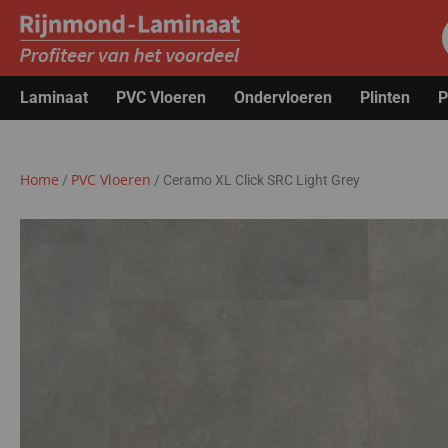
Laminaat
PVC Vloeren
Ondervloeren
Plinten
P
Home
PVC Vloeren
/
/
Ceramo XL Click SRC Light Grey