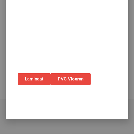
met toebehoren! 🌞🍧🏖️
✅Ontvang tijdelijk 10%
EXTRA
korting op je
nieuwe vloer met toebehoren.
✅Gebruik de code: ZOMER2026
✅Geldig t/m 31 augustus 2026 en alleen bij
bestellingen via de webshop. (Niet in
combinatie met andere acties.)
Laminaat
PVC Vloeren