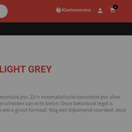
0
Klantenservice
LIGHT GREY
 betonlook pvc. Zo’n minimalistische betonlook pvc vloer
derscheiden van echt beton. Deze betonlook tegel is
n extra groot formaat. Nog een bijkomend voordeel: deze