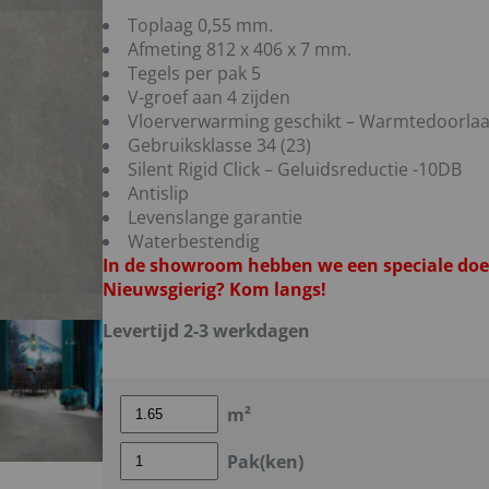
Toplaag 0,55 mm.
Afmeting 812 x 406 x 7 mm.
Tegels per pak 5
V-groef aan 4 zijden
Vloerverwarming geschikt – Warmtedoorla
Gebruiksklasse 34 (23)
Silent Rigid Click – Geluidsreductie -10DB
Antislip
Levenslange garantie
Waterbestendig
In de showroom hebben we een speciale doe-
Nieuwsgierig? Kom langs!
Levertijd 2-3 werkdagen
m²
Pak(ken)