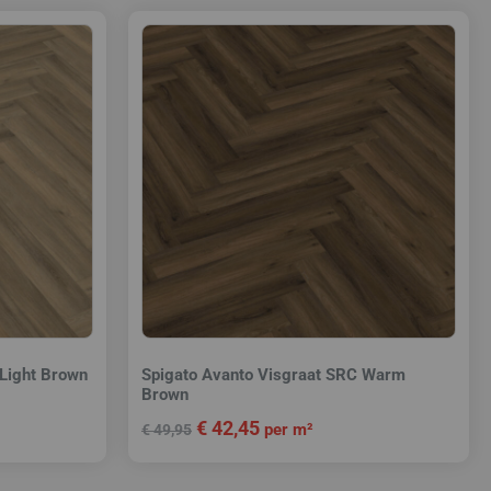
 Light Brown
Spigato Avanto Visgraat SRC Warm
Brown
€
42,45
per m²
€
49,95