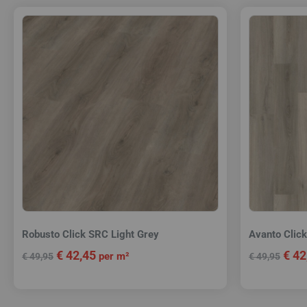
Robusto Click SRC Light Grey
Avanto Clic
€
42,45
€
42
per m²
€
49,95
€
49,95