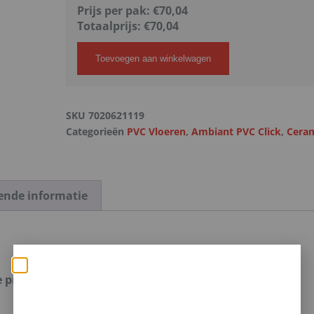
Prijs per pak:
€70,04
Totaalprijs:
€
70,04
Toevoegen aan winkelwagen
SKU
7020621119
Categorieën
PVC Vloeren
,
Ambiant PVC Click
,
Cera
ende informatie
Zomerse deals: nu 10%
e producten.
korting op álle vloeren