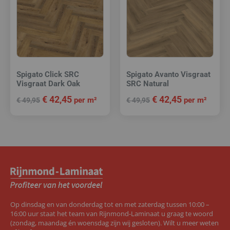
Spigato Click SRC
Spigato Avanto Visgraat
Visgraat Dark Oak
SRC Natural
€
42,45
€
42,45
per m²
per m²
€
49,95
€
49,95
Op dinsdag en van donderdag tot en met zaterdag tussen 10:00 –
16:00 uur staat het team van Rijnmond-Laminaat u graag te woord
(zondag, maandag én woensdag zijn wij gesloten). Wilt u meer weten