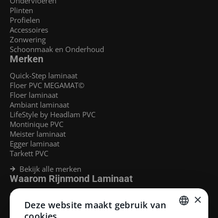
Ondervloeren
Plinten
Profielen
Accessoires
Zonwering
Schoonmaak en Onderhoud
Merken
Quick-Step laminaat
Floer PVC MEGAMAT©
Floer laminaat
Ambiant laminaat
LifeStyle by Headlam PVC
Montinique PVC
Meister laminaat
Egger laminaat
Tarkett PVC
Bekijk alle merken
Waarom Rijnmond Laminaat
Legservice
×
Deze website maakt gebruik van
Laminaat Capelle aan den Ijssel
Laminaat voor vloerverwarming
cookies.