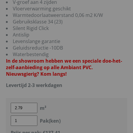
V-groef aan 4 zijden
Vloerverwarming geschikt
Warmtedoorlaatweerstand 0,06 m2 K/W
Gebruiksklasse 34 (23)
Silent Rigid Click
Antislip
Levenslange garantie
Geluidsreductie -10DB
Waterbestendig
In de showroom hebben we een speciale doe-het-
zelf-aanbieding op alle Ambiant PVC.
Nieuwsgierig? Kom langs!
Levertijd 2-3 werkdagen
m²
Pak(ken)
Prijs per pak:
€137,41