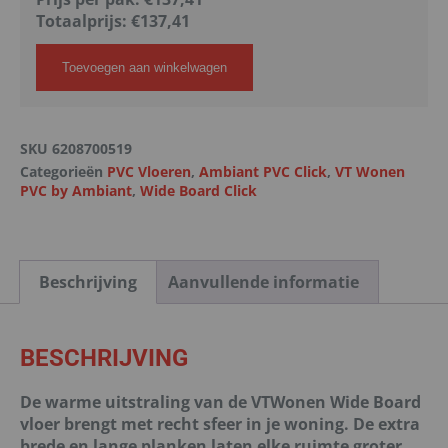
Totaalprijs:
€
137,41
Toevoegen aan winkelwagen
SKU
6208700519
Categorieën
PVC Vloeren
,
Ambiant PVC Click
,
VT Wonen
PVC by Ambiant
,
Wide Board Click
Beschrijving
Aanvullende informatie
BESCHRIJVING
De warme uitstraling van de VTWonen Wide Board
vloer brengt met recht sfeer in je woning. De extra
brede en lange planken laten elke ruimte groter