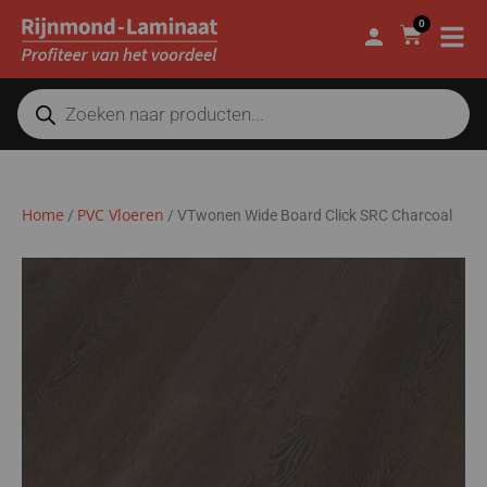
0
Home
PVC Vloeren
/
/
VTwonen Wide Board Click SRC Charcoal