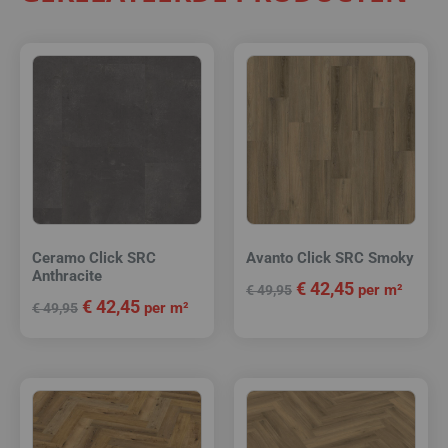
Ceramo Click SRC
Avanto Click SRC Smoky
Anthracite
€
42,45
per m²
€
49,95
€
42,45
per m²
€
49,95