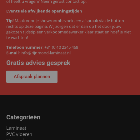
of heeft u vragen? Neem gerust contact op.
Eventuele afwijkende openingstijden
Tip!
Maak voor je showroombezoek een afspraak via de button
rechts op deze pagina. Wij zorgen dat er dan op het door jouw
gekozen tijdstip een verkoopmedewerker klaar staat en hoef je niet
te wachten!
Telefoonnummer
:
+31 (0)10 2345 468
E-mail
:
info@rijnmond-laminaat.nl
Gratis advies gesprek
Afspraak plannen
Categorieën
Laminaat
PVC vloeren