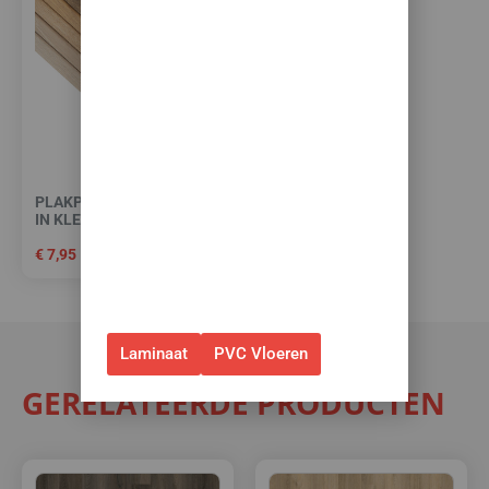
toebehoren! 🌞🍧🏖️
✅Ontvang tijdelijk 10%
EXTRA
korting op je nieuwe vloer met
toebehoren.
✅Gebruik de code: ZOMER2026
PLAKPLINT (BIJPASSEND
IN KLEUR)
✅Geldig t/m 31 augustus 2026 en
alleen bij bestellingen via de
€
7,95
webshop. (Niet in combinatie
met andere acties.)
Laminaat
PVC Vloeren
GERELATEERDE PRODUCTEN