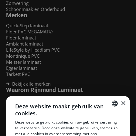
Zonwering
Schoonmaak en Onderhoud
Merken
Quick-Step laminaat
Floer PVC MEGAMAT©
Floer laminaat
Ambiant laminaat
LifeStyle by Headlam PVC
Montinique PVC
Meister laminaat
Egger laminaat
Tarkett PVC
Bekijk alle merken
Waarom Rijnmond Laminaat
Legservice
×
Deze website maakt gebruik van
Laminaat Capelle aan den Ijssel
Laminaat voor vloerverwarming
cookies.
Goedkoop laminaat Rotterdam
DUTCH
Deze website gebruikt cookies om uw gebruikerservaring
Klantenservice
te verbeteren. Door onze website te gebruiken, stemt u in
DUTCH
met alle cookies in overeenstemming met ons
Betaalmethoden