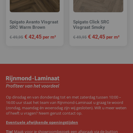
Spigato Avanto Visgraat
Spigato Click SRC
SRC Warm Brown
Visgraat Smoky
€
42,45
€
42,45
per m²
per m²
€
49,95
€
49,95
Op dinsdag en van donderdag tot en met zaterdag tussen 10:00 –
16:00 uur staat het team van Rijnmond-Laminaat u graag te woord
(zondag, maandag én woensdag zijn wij gesloten). Wilt u meer weten
of heeft u vragen? Neem gerust contact op.
Eventuele afwijkende openingstijden
Tip!
Maak voor je showroombezoek een afspraak via de button