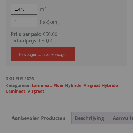
m²
Pak(ken)
Prijs per pak:
€50,00
Totaalprijs:
€
50,00
Toevoegen aan winkelwagen
SKU
FLR-1626
Categorieën
Laminaat
,
Floer Hybride
,
Visgraat Hybride
Laminaat
,
Visgraat
Aanbevolen Producten
Beschrijving
Aanvull