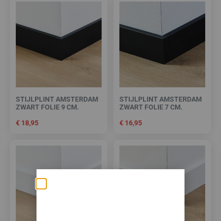
STIJLPLINT AMSTERDAM
STIJLPLINT AMSTERDAM
ZWART FOLIE 9 CM.
ZWART FOLIE 7 CM.
€
18,95
€
16,95
Zomerse deals: nu
10% korting op álle