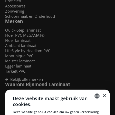
Profielen
Accessoires
Zonwering
Schoonmaak en Onderhoud
Merken
Quick-Step laminaat
Floer PVC MEGAMAT©
Floer laminaat
Ambiant laminaat
LifeStyle by Headlam PVC
Montinique PVC
Meister laminaat
Egger laminaat
Tarkett PVC
Bekijk alle merken
Waarom Rijnmond Laminaat
Legservice
×
Deze website maakt gebruik van
Laminaat Capelle aan den Ijssel
Laminaat voor vloerverwarming
cookies.
Goedkoop laminaat Rotterdam
DUTCH
Deze website gebruikt cookies om uw gebruikerservaring
Klantenservice