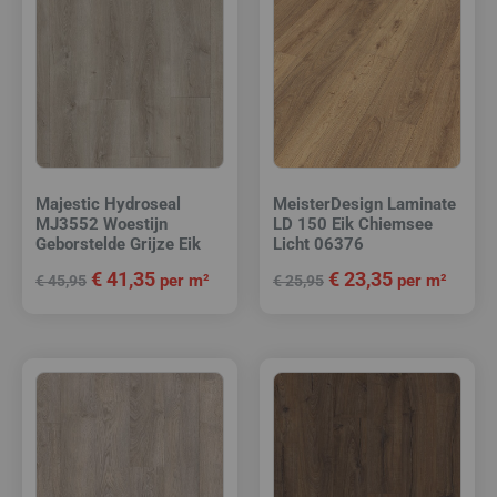
Majestic Hydroseal
MeisterDesign Laminate
MJ3552 Woestijn
LD 150 Eik Chiemsee
Geborstelde Grijze Eik
Licht 06376
€
41,35
€
23,35
per m²
per m²
€
45,95
€
25,95