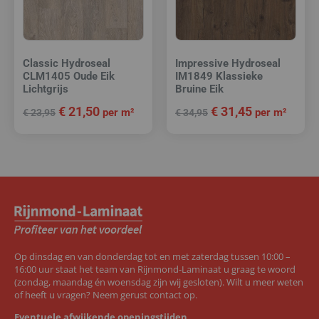
Classic Hydroseal
Impressive Hydroseal
CLM1405 Oude Eik
IM1849 Klassieke
Lichtgrijs
Bruine Eik
€
21,50
€
31,45
per m²
per m²
€
23,95
€
34,95
Op dinsdag en van donderdag tot en met zaterdag tussen 10:00 –
16:00 uur staat het team van Rijnmond-Laminaat u graag te woord
(zondag, maandag én woensdag zijn wij gesloten). Wilt u meer weten
of heeft u vragen? Neem gerust contact op.
Eventuele afwijkende openingstijden