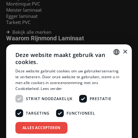
Montinique PVC
Meister laminaat
Egger laminaat
Tarkett PVC
Bekijk alle merken
Waarom Rijnmond Laminaat
Legservice
×
Deze website maakt gebruik van
Laminaat Capelle aan den Ijssel
Laminaat voor vloerverwarming
cookies.
Goedkoop laminaat Rotterdam
DUTCH
Deze website gebruikt cookies om uw gebruikerservaring
Klantenservice
te verbeteren. Door onze website te gebruiken, stemt u in
DUTCH
met alle cookies in overeenstemming met ons
Betaalmethoden
Cookiebeleid.
Lees verder
Openingstijden showroom
Afhalen en bezorgen
STRIKT NOODZAKELIJK
PRESTATIE
Retourprocedure
Veelgestelde vragen
TARGETING
FUNCTIONEEL
Legservice
Neem contact op
Reviewpolicy
ALLES ACCEPTEREN
Privacy policy