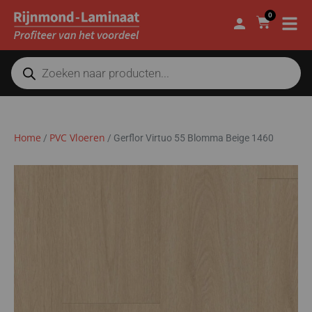
0
Home
PVC Vloeren
/
/
Gerflor Virtuo 55 Blomma Beige 1460