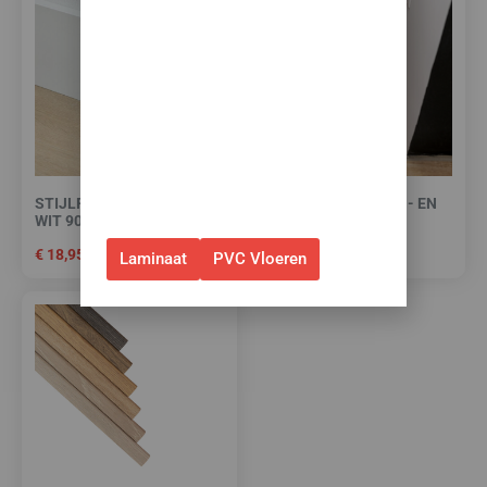
korting op je nieuwe vloer met
toebehoren.
✅Gebruik de code: ZOMER2026
✅Geldig t/m 31 augustus 2026 en
alleen bij bestellingen via de
webshop. (Niet in combinatie
STIJLPLINT AMSTERDAM
HIGH TACK PLINTEN- EN
met andere acties.)
WIT 9010 FOLIE 12 CM.
PROFIELENKIT
€
18,95
€
15,00
Laminaat
PVC Vloeren