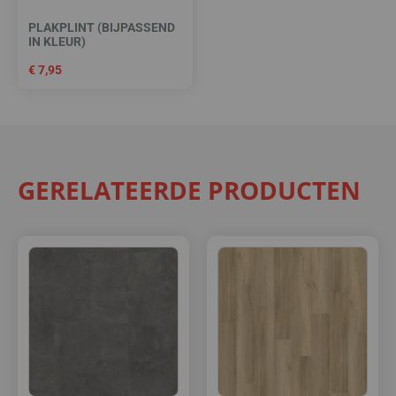
PLAKPLINT (BIJPASSEND
IN KLEUR)
€
7,95
GERELATEERDE PRODUCTEN