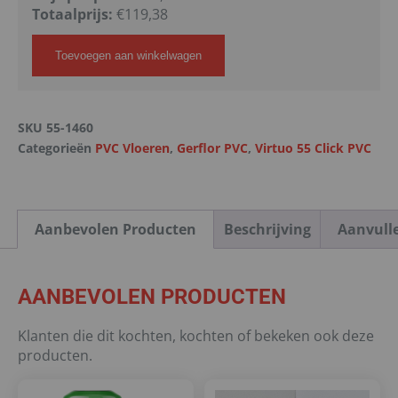
Totaalprijs:
€
119,38
Toevoegen aan winkelwagen
SKU
55-1460
Categorieën
PVC Vloeren
,
Gerflor PVC
,
Virtuo 55 Click PVC
Aanbevolen Producten
Beschrijving
Aanvull
AANBEVOLEN PRODUCTEN
Klanten die dit kochten, kochten of bekeken ook deze
producten.