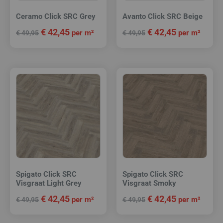
Ceramo Click SRC Grey
Avanto Click SRC Beige
€
42,45
€
42,45
per m²
per m²
€
49,95
€
49,95
Spigato Click SRC
Spigato Click SRC
Visgraat Light Grey
Visgraat Smoky
€
42,45
€
42,45
per m²
per m²
€
49,95
€
49,95