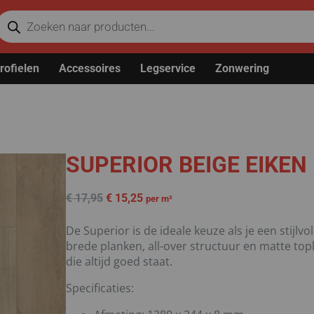
rofielen
Accessoires
Legservice
Zonwering
SUPERIOR BEIGE EIKEN
€
17,95
€
15,25
per m²
De Superior is de ideale keuze als je een stijlv
brede planken, all-over structuur en matte topl
die altijd goed staat.
Specificaties: