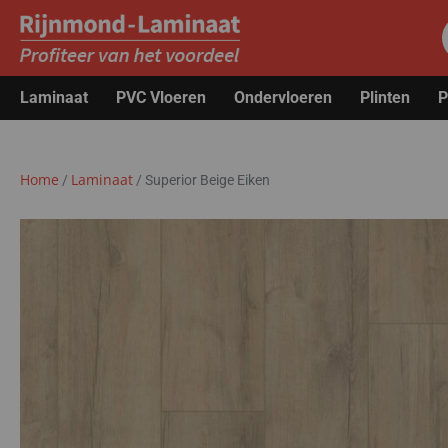
Laminaat
PVC Vloeren
Ondervloeren
Plinten
P
Home
Laminaat
/
/
Superior Beige Eiken