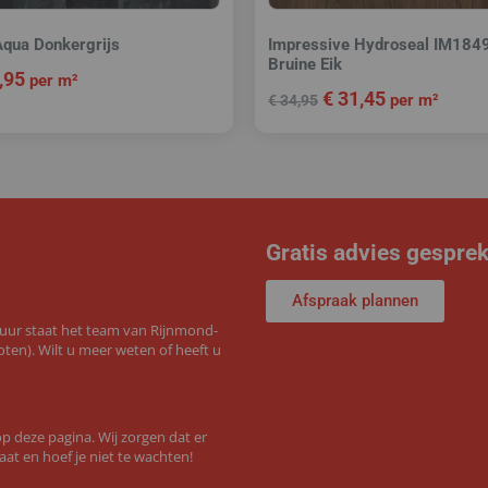
Aqua Donkergrijs
Impressive Hydroseal IM1849
Bruine Eik
,95
per m²
€
31,45
per m²
€
34,95
Gratis advies gespre
Afspraak plannen
 uur staat het team van Rijnmond-
ten). Wilt u meer weten of heeft u
 deze pagina. Wij zorgen dat er
aat en hoef je niet te wachten!