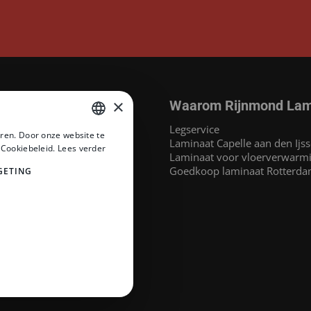
×
Waarom Rijnmond Lam
aminaat
Legservice
ren. Door onze website te
MEGAMAT©
Laminaat Capelle aan den Ijss
DUTCH
 Cookiebeleid.
Lees verder
at
Laminaat voor vloerverwarm
DUTCH
inaat
Goedkoop laminaat Rotterd
GETING
 Headlam PVC
PVC
naat
at
e merken