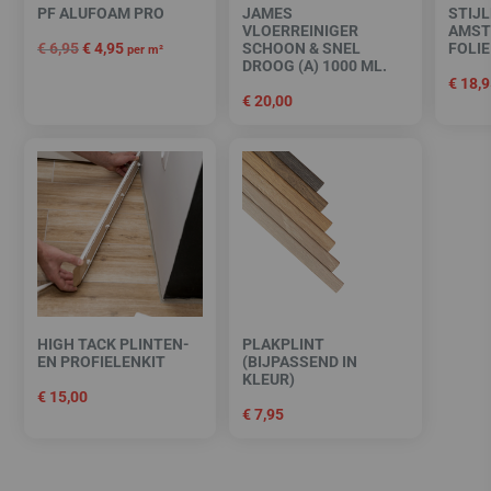
PF ALUFOAM PRO
JAMES
STIJL
VLOERREINIGER
AMST
€
6,95
€
4,95
SCHOON & SNEL
FOLIE
per m²
DROOG (A) 1000 ML.
€
18,9
€
20,00
HIGH TACK PLINTEN-
PLAKPLINT
EN PROFIELENKIT
(BIJPASSEND IN
KLEUR)
€
15,00
€
7,95