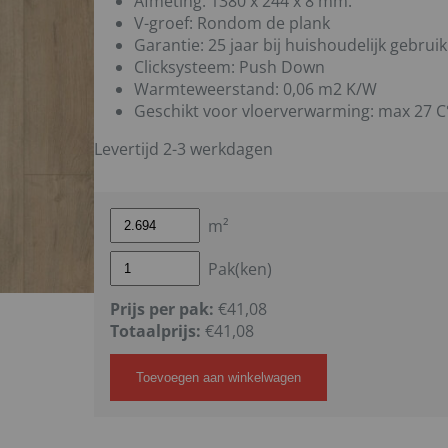
Afmeting: 1380 x 244 x 8 mm.
V-groef: Rondom de plank
Garantie: 25 jaar bij huishoudelijk gebruik
Clicksysteem: Push Down
Warmteweerstand: 0,06 m2 K/W
Geschikt voor vloerverwarming: max 27 C
Levertijd 2-3 werkdagen
m²
Pak(ken)
Prijs per pak:
€41,08
Totaalprijs:
€
41,08
Toevoegen aan winkelwagen