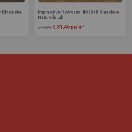
 Klassieke
Impressive Hydroseal IM1848 Klassieke
Naturelle Eik
€
31,45
per m²
€
34,95
k