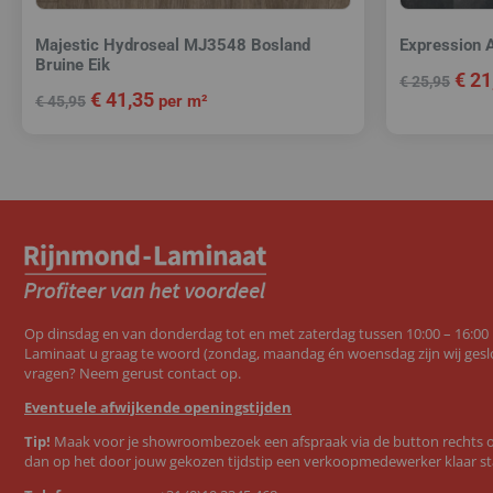
Majestic Hydroseal MJ3548 Bosland
Expression 
Bruine Eik
€
21
€
25,95
€
41,35
per m²
€
45,95
Op dinsdag en van donderdag tot en met zaterdag tussen 10:00 – 16:00
Laminaat u graag te woord (zondag, maandag én woensdag zijn wij geslo
vragen? Neem gerust contact op.
Eventuele afwijkende openingstijden
Tip!
Maak voor je showroombezoek een afspraak via de button rechts op
dan op het door jouw gekozen tijdstip een verkoopmedewerker klaar st