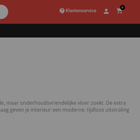
0
Klantenservice
olle, maar onderhoudsvriendelijke vloer zoekt. De extra
aag geven je interieur een moderne, tijdloze uitstraling