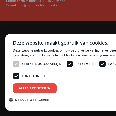
Telefoonnummer
:
+31 (0)10 2345 468
E-mail
:
info@rijnmond-laminaat.nl
Categorieën
Merken
Deze website maakt gebruik van cookies.
Laminaat
Quick-Step l
Deze website gebruikt cookies om uw gebruikerservaring te verbete
PVC vloeren
Floer PVC 
gebruiken, stemt u in met alle cookies in overeenstemming met ons
Ondervloeren
Floer lamina
Plinten
Ambiant lam
STRIKT NOODZAKELIJK
PRESTATIE
TAR
Profielen
LifeStyle by
Accessoires
Montinique 
FUNCTIONEEL
Zonwering
Meister lami
Schoonmaak en Onderhoud
Egger lamina
ALLES ACCEPTEREN
Tarkett PVC
Bekijk all
DETAILS WEERGEVEN