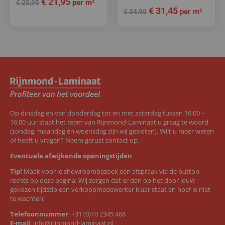
€
21,95
per m²
€
25,95
€
31,45
per m²
€
34,95
Op dinsdag en van donderdag tot en met zaterdag tussen 10:00 –
16:00 uur staat het team van Rijnmond-Laminaat u graag te woord
(zondag, maandag én woensdag zijn wij gesloten). Wilt u meer weten
of heeft u vragen? Neem gerust contact op.
Eventuele afwijkende openingstijden
Tip!
Maak voor je showroombezoek een afspraak via de button
rechts op deze pagina. Wij zorgen dat er dan op het door jouw
gekozen tijdstip een verkoopmedewerker klaar staat en hoef je niet
te wachten!
Telefoonnummer
:
+31 (0)10 2345 468
E-mail
:
info@rijnmond-laminaat.nl