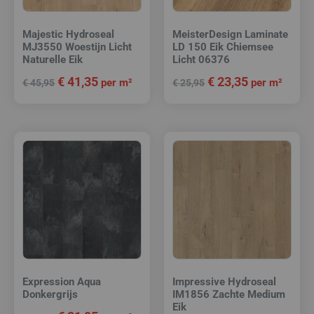
Majestic Hydroseal
MeisterDesign Laminate
MJ3550 Woestijn Licht
LD 150 Eik Chiemsee
Naturelle Eik
Licht 06376
€
41,35
€
23,35
per m²
per m²
€
45,95
€
25,95
Expression Aqua
Impressive Hydroseal
Donkergrijs
IM1856 Zachte Medium
Eik