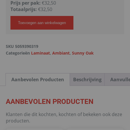
Prijs per pak:
€32,50
Totaalprijs:
€
32,50
Toevoegen aan winkelwagen
SKU
5059390319
Categorieën
Laminaat
,
Ambiant
,
Sunny Oak
Aanbevolen Producten
Beschrijving
Aanvull
AANBEVOLEN PRODUCTEN
Klanten die dit kochten, kochten of bekeken ook deze
producten.