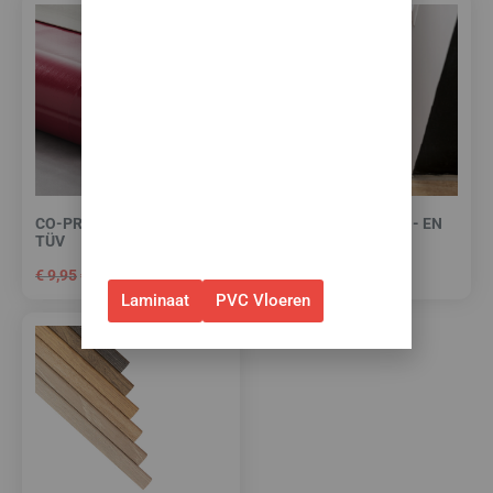
✅Ontvang tijdelijk 10%
EXTRA
korting op je nieuwe vloer met
toebehoren.
✅Gebruik de code: ZOMER2026
✅Geldig t/m 31 augustus 2026 en
alleen bij bestellingen via de
webshop. (Niet in combinatie
CO-PRO RED-LINE -10 DB
HIGH TACK PLINTEN- EN
TÜV
PROFIELENKIT
met andere acties.)
€
9,95
€
7,95
€
15,00
per m²
Laminaat
PVC Vloeren