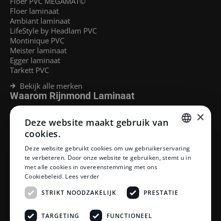
Floer PVC MEGAMAT©
Floer laminaat
Ambiant laminaat
LifeStyle by Headlam PVC
Montinique PVC
Meister laminaat
Egger laminaat
Tarkett PVC
Bekijk alle merken
Waarom Rijnmond Laminaat
Legservice
×
Deze website maakt gebruik van
Laminaat Capelle aan den Ijssel
Laminaat voor vloerverwarming
cookies.
Goedkoop laminaat Rotterdam
DUTCH
Deze website gebruikt cookies om uw gebruikerservaring
Klantenservice
te verbeteren. Door onze website te gebruiken, stemt u in
DUTCH
met alle cookies in overeenstemming met ons
Betaalmethoden
Cookiebeleid.
Lees verder
Openingstijden showroom
Afhalen en bezorgen
STRIKT NOODZAKELIJK
PRESTATIE
Retourprocedure
Veelgestelde vragen
TARGETING
FUNCTIONEEL
Legservice