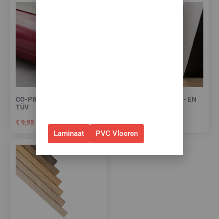
✅Ontvang tijdelijk 10%
EXTRA
korting op je nieuwe vloer met
toebehoren.
✅Gebruik de code: ZOMER2026
✅Geldig t/m 31 augustus 2026 en
alleen bij bestellingen via de
webshop. (Niet in combinatie
CO-PRO RED-LINE -10 DB
HIGH TACK PLINTEN- EN
TÜV
PROFIELENKIT
met andere acties.)
€
9,95
€
7,95
€
15,00
per m²
Laminaat
PVC Vloeren