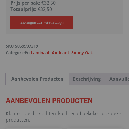
Prijs per pak:
€32,50
Totaalprijs:
€
32,50
Toevoegen aan winkelwagen
SKU
5059997319
Categorieën
Laminaat
,
Ambiant
,
Sunny Oak
Aanbevolen Producten
Beschrijving
Aanvull
AANBEVOLEN PRODUCTEN
Klanten die dit kochten, kochten of bekeken ook deze
producten.