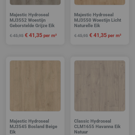
Majestic Hydroseal
Majestic Hydroseal
MJ3552 Woestijn
MJ3550 Woestijn Licht
Geborstelde Grijze Eik
Naturelle Eik
€
41,35
€
41,35
per m²
per m²
€
45,95
€
45,95
Majestic Hydroseal
Classic Hydroseal
MJ3545 Bosland Beige
CLM1655 Havanna Eik
Eik
Natuur