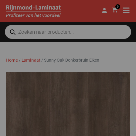
0
Home
Laminaat
/
/
Sunny Oak Donkerbruin Eiken