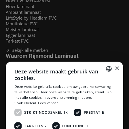
Floer PVC MEGAMAT©
Floer laminaat
Ambiant laminaat
LifeStyle by Headlam PVC
Montinique PVC
Meister laminaat
Egger laminaat
Tarkett PVC
Bekijk alle merken
Waarom Rijnmond Laminaat
Legservice
×
Deze website maakt gebruik van
Laminaat Capelle aan den Ijssel
Laminaat voor vloerverwarming
cookies.
Goedkoop laminaat Rotterdam
DUTCH
Deze website gebruikt cookies om uw gebruikerservaring
Klantenservice
te verbeteren. Door onze website te gebruiken, stemt u in
DUTCH
met alle cookies in overeenstemming met ons
Betaalmethoden
Cookiebeleid.
Lees verder
Openingstijden showroom
Afhalen en bezorgen
STRIKT NOODZAKELIJK
PRESTATIE
Retourprocedure
Veelgestelde vragen
TARGETING
FUNCTIONEEL
Legservice