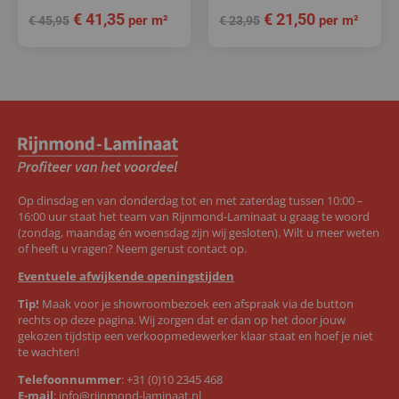
€
41,35
€
21,50
per m²
per m²
€
45,95
€
23,95
Op dinsdag en van donderdag tot en met zaterdag tussen 10:00 –
16:00 uur staat het team van Rijnmond-Laminaat u graag te woord
(zondag, maandag én woensdag zijn wij gesloten). Wilt u meer weten
of heeft u vragen? Neem gerust contact op.
Eventuele afwijkende openingstijden
Tip!
Maak voor je showroombezoek een afspraak via de button
rechts op deze pagina. Wij zorgen dat er dan op het door jouw
gekozen tijdstip een verkoopmedewerker klaar staat en hoef je niet
te wachten!
Telefoonnummer
:
+31 (0)10 2345 468
E-mail
:
info@rijnmond-laminaat.nl