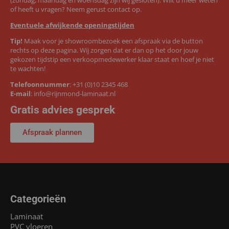
of heeft u vragen? Neem gerust contact op.
Eventuele afwijkende openingstijden
Tip!
Maak voor je showroombezoek een afspraak via de button
rechts op deze pagina. Wij zorgen dat er dan op het door jouw
gekozen tijdstip een verkoopmedewerker klaar staat en hoef je niet
te wachten!
Telefoonnummer
:
+31 (0)10 2345 468
E-mail
:
info@rijnmond-laminaat.nl
Gratis advies gesprek
Afspraak plannen
Categorieën
Laminaat
PVC vloeren