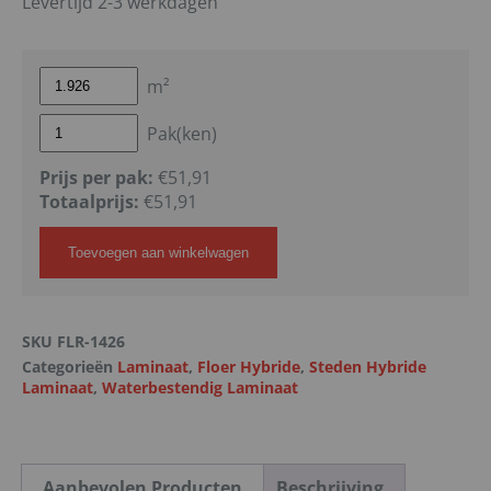
Levertijd 2-3 werkdagen
m²
Pak(ken)
Prijs per pak:
€51,91
Totaalprijs:
€
51,91
Toevoegen aan winkelwagen
SKU
FLR-1426
Categorieën
Laminaat
,
Floer Hybride
,
Steden Hybride
Laminaat
,
Waterbestendig Laminaat
Aanbevolen Producten
Beschrijving