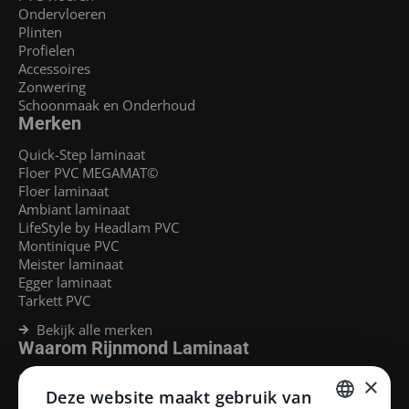
Ondervloeren
Plinten
Profielen
Accessoires
Zonwering
Schoonmaak en Onderhoud
Merken
Quick-Step laminaat
Floer PVC MEGAMAT©
Floer laminaat
Ambiant laminaat
LifeStyle by Headlam PVC
Montinique PVC
Meister laminaat
Egger laminaat
Tarkett PVC
Bekijk alle merken
Waarom Rijnmond Laminaat
Legservice
×
Deze website maakt gebruik van
Laminaat Capelle aan den Ijssel