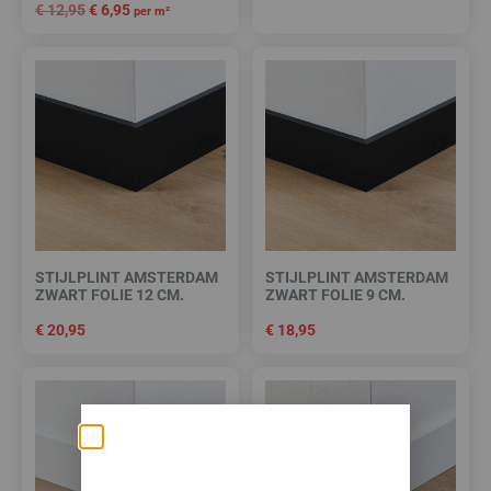
€
12,95
€
6,95
per m²
STIJLPLINT AMSTERDAM
STIJLPLINT AMSTERDAM
ZWART FOLIE 12 CM.
ZWART FOLIE 9 CM.
€
20,95
€
18,95
Zomerse deals: nu