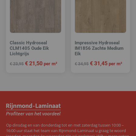
Classic Hydroseal
Impressive Hydroseal
CLM1405 Oude Eik
IM1856 Zachte Medium
Lichtgrijs
Eik
€
21,50
€
31,45
per m²
per m²
€
23,95
€
34,95
Op dinsdag en van donderdag tot en met zaterdag tussen 10:00 –
16:00 uur staat het team van Rijnmond-Laminaat u graag te woord
(zondag, maandag én woensdag zijn wij gesloten). Wilt u meer weten