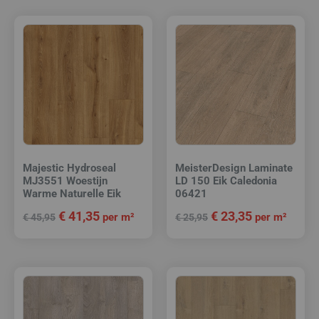
Majestic Hydroseal
MeisterDesign Laminate
MJ3551 Woestijn
LD 150 Eik Caledonia
Warme Naturelle Eik
06421
€
41,35
€
23,35
per m²
per m²
€
45,95
€
25,95