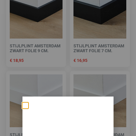
STIJLPLINT AMSTERDAM
STIJLPLINT AMSTERDAM
ZWART FOLIE 9 CM.
ZWART FOLIE 7 CM.
€
18,95
€
16,95
Zomerse deals: nu
10% korting op álle
vloeren met
STIJLPLINT AMSTERDAM
STIJLPLINT AMSTERDAM