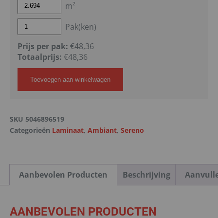
m²
Pak(ken)
Prijs per pak:
€48,36
Totaalprijs:
€
48,36
Toevoegen aan winkelwagen
SKU
5046896519
Categorieën
Laminaat
,
Ambiant
,
Sereno
Aanbevolen Producten
Beschrijving
Aanvull
AANBEVOLEN PRODUCTEN