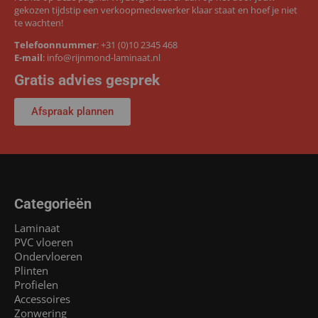
gekozen tijdstip een verkoopmedewerker klaar staat en hoef je niet
te wachten!
Telefoonnummer
:
+31 (0)10 2345 468
E-mail
:
info@rijnmond-laminaat.nl
Gratis advies gesprek
Afspraak plannen
Categorieën
Laminaat
PVC vloeren
Ondervloeren
Plinten
Profielen
Accessoires
Zonwering