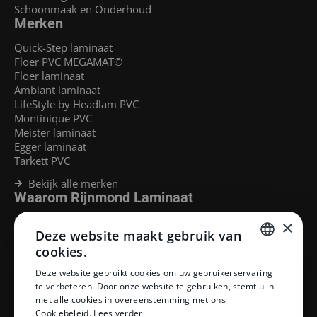
Schoonmaak en Onderhoud
Merken
Quick-Step laminaat
Floer PVC MEGAMAT©
Floer laminaat
Ambiant laminaat
LifeStyle by Headlam PVC
Montinique PVC
Meister laminaat
Egger laminaat
Tarkett PVC
Bekijk alle merken
Waarom Rijnmond Laminaat
Legservice
×
Deze website maakt gebruik van
Laminaat Capelle aan den Ijssel
Laminaat voor vloerverwarming
cookies.
Goedkoop laminaat Rotterdam
DUTCH
Deze website gebruikt cookies om uw gebruikerservaring
Klantenservice
te verbeteren. Door onze website te gebruiken, stemt u in
DUTCH
met alle cookies in overeenstemming met ons
Betaalmethoden
Cookiebeleid.
Lees verder
Openingstijden showroom