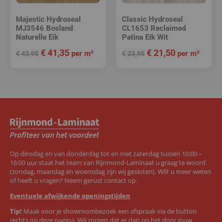
Majestic Hydroseal
Classic Hydroseal
MJ3546 Bosland
CL1653 Reclaimed
Naturelle Eik
Patina Eik Wit
€
41,35
€
21,50
per m²
per m²
€
45,95
€
23,95
Op dinsdag en van donderdag tot en met zaterdag tussen 10:00 –
16:00 uur staat het team van Rijnmond-Laminaat u graag te woord
(zondag, maandag én woensdag zijn wij gesloten). Wilt u meer weten
of heeft u vragen? Neem gerust contact op.
Eventuele afwijkende openingstijden
Tip!
Maak voor je showroombezoek een afspraak via de button
rechts op deze pagina. Wij zorgen dat er dan op het door jouw