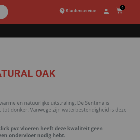
0
Klantenservice
ATURAL OAK
warme en natuurlijke uitstraling. De Sentima is
cht tot donker. Vanwege zijn waterbestendigheid is deze
lick pvc vloeren heeft deze kwaliteit geen
een ondervloer nodig hebt.