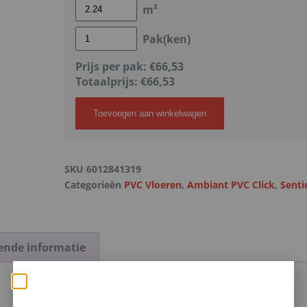
m²
Pak(ken)
Prijs per pak:
€66,53
Totaalprijs:
€
66,53
Toevoegen aan winkelwagen
SKU
6012841319
Categorieën
PVC Vloeren
,
Ambiant PVC Click
,
Sent
ende informatie
Zomerse deals: nu 10%