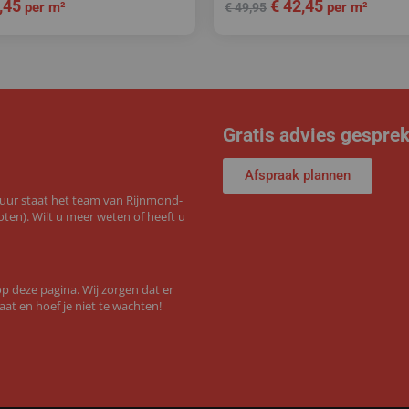
,45
€
42,45
per m²
per m²
€
49,95
Gratis advies gespre
Afspraak plannen
 uur staat het team van Rijnmond-
ten). Wilt u meer weten of heeft u
 deze pagina. Wij zorgen dat er
aat en hoef je niet te wachten!