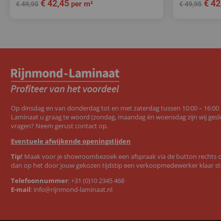
€
42,45
€
42
per m²
€
49,95
€
49,95
Op dinsdag en van donderdag tot en met zaterdag tussen 10:00 – 16:00
Laminaat u graag te woord (zondag, maandag én woensdag zijn wij geslo
vragen? Neem gerust contact op.
Eventuele afwijkende openingstijden
Tip!
Maak voor je showroombezoek een afspraak via de button rechts op
dan op het door jouw gekozen tijdstip een verkoopmedewerker klaar st
Telefoonnummer
:
+31 (0)10 2345 468
E-mail
:
info@rijnmond-laminaat.nl