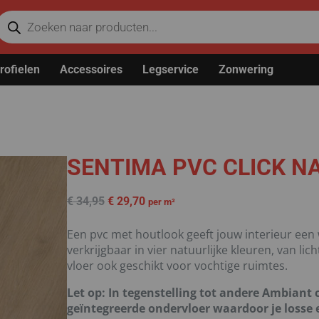
rofielen
Accessoires
Legservice
Zonwering
SENTIMA PVC CLICK N
€
34,95
€
29,70
per m²
Een pvc met houtlook geeft jouw interieur een 
verkrijgbaar in vier natuurlijke kleuren, van li
vloer ook geschikt voor vochtige ruimtes.
Let op: In tegenstelling tot andere Ambiant c
geïntegreerde ondervloer waardoor je losse 