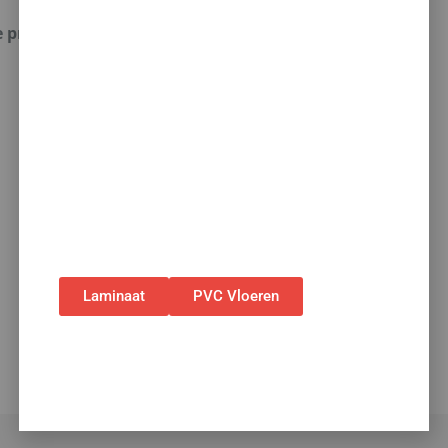
korting op álle vloeren
e producten.
met toebehoren! 🌞🍧🏖️
✅Ontvang tijdelijk 10%
EXTRA
korting op je
nieuwe vloer met toebehoren.
✅Gebruik de code: ZOMER2026
✅Geldig t/m 31 augustus 2026 en alleen bij
bestellingen via de webshop. (Niet in
combinatie met andere acties.)
Laminaat
PVC Vloeren