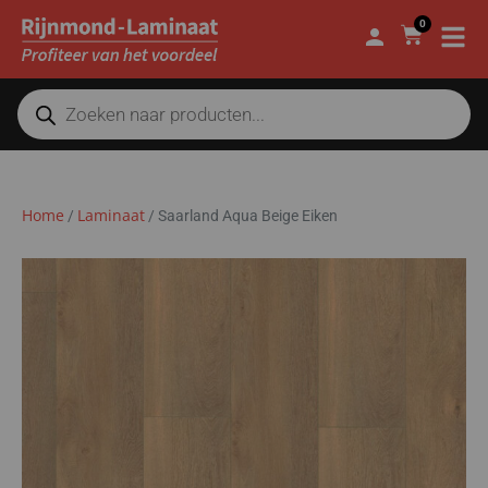
0
Home
Laminaat
/
/
Saarland Aqua Beige Eiken