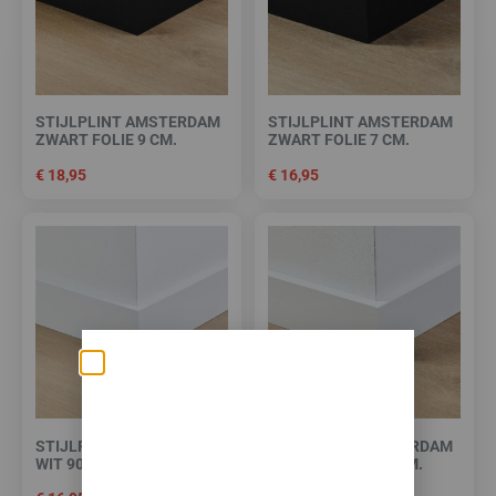
STIJLPLINT AMSTERDAM
STIJLPLINT AMSTERDAM
ZWART FOLIE 9 CM.
ZWART FOLIE 7 CM.
€
18,95
€
16,95
Zomerse deals: nu
10% korting op álle
STIJLPLINT AMSTERDAM
STIJLPLINT AMSTERDAM
vloeren met
WIT 9010 FOLIE 9 CM.
WIT 9010 FOLIE 7 CM.
toebehoren! 🌞🍧🏖️