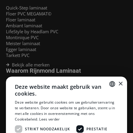
Quick-Step laminaat
Floer PVC MEGAMAT©
Floer laminaat
Ambiant laminaat
LifeStyle by Headlam PVC
Montinique PVC
Meister laminaat
Egger laminaat
Tarkett PVC
Bekijk alle merken
Waarom Rijnmond Laminaat
Legservice
×
Deze website maakt gebruik van
Laminaat Capelle aan den Ijssel
Laminaat voor vloerverwarming
cookies.
Goedkoop laminaat Rotterdam
DUTCH
Deze website gebruikt cookies om uw gebruikerservaring
Klantenservice
te verbeteren. Door onze website te gebruiken, stemt u in
DUTCH
met alle cookies in overeenstemming met ons
Betaalmethoden
Cookiebeleid.
Lees verder
Openingstijden showroom
Afhalen en bezorgen
STRIKT NOODZAKELIJK
PRESTATIE
Retourprocedure