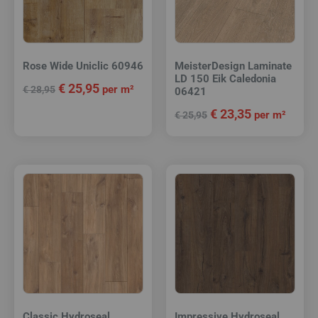
Rose Wide Uniclic 60946
MeisterDesign Laminate
LD 150 Eik Caledonia
€
25,95
per m²
€
28,95
06421
€
23,35
per m²
€
25,95
Classic Hydroseal
Impressive Hydroseal