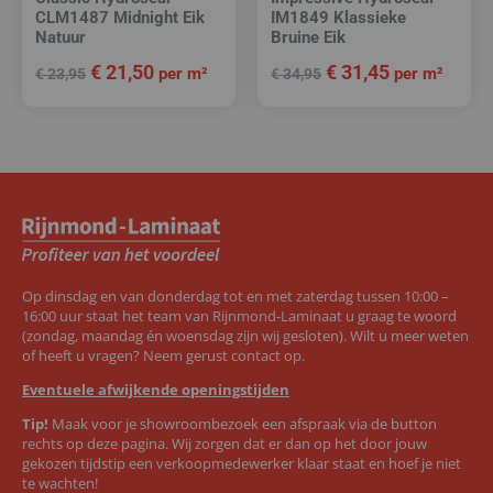
CLM1487 Midnight Eik
IM1849 Klassieke
Natuur
Bruine Eik
€
21,50
€
31,45
per m²
per m²
€
23,95
€
34,95
Op dinsdag en van donderdag tot en met zaterdag tussen 10:00 –
16:00 uur staat het team van Rijnmond-Laminaat u graag te woord
(zondag, maandag én woensdag zijn wij gesloten). Wilt u meer weten
of heeft u vragen? Neem gerust contact op.
Eventuele afwijkende openingstijden
Tip!
Maak voor je showroombezoek een afspraak via de button
rechts op deze pagina. Wij zorgen dat er dan op het door jouw
gekozen tijdstip een verkoopmedewerker klaar staat en hoef je niet
te wachten!