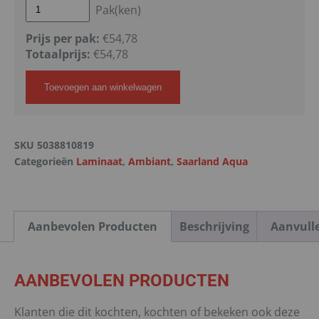
Pak(ken)
Prijs per pak:
€54,78
Totaalprijs:
€
54,78
Toevoegen aan winkelwagen
SKU
5038810819
Categorieën
Laminaat
,
Ambiant
,
Saarland Aqua
Aanbevolen Producten
Beschrijving
Aanvull
AANBEVOLEN PRODUCTEN
Klanten die dit kochten, kochten of bekeken ook deze