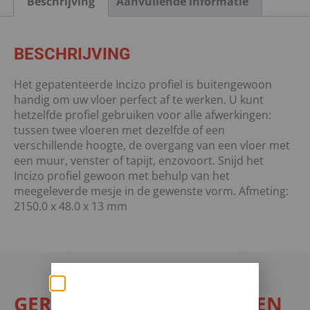
Beschrijving
Aanvullende informatie
BESCHRIJVING
Het gepatenteerde Incizo profiel is buitengewoon
handig om uw vloer perfect af te werken. U kunt
hetzelfde profiel gebruiken voor alle afwerkingen:
tussen twee vloeren met dezelfde of een
verschillende hoogte, de overgang van een vloer met
een muur, venster of tapijt, enzovoort. Snijd het
Incizo profiel gewoon met behulp van het
meegeleverde mesje in de gewenste vorm. Afmeting:
2150.0 x 48.0 x 13 mm
GERELATEERDE PRODUCTEN
Zomerse deals: nu