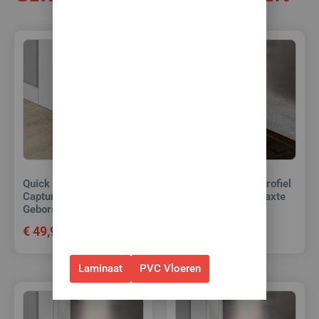
10% korting op álle
vloeren met
toebehoren! 🌞🍧🏖️
✅Ontvang tijdelijk 10%
EXTRA
korting op je nieuwe vloer met
toebehoren.
✅Gebruik de code: ZOMER2026
✅Geldig t/m 31 augustus 2026 en
Quick Step Incizo profiel
Quick Step Incizo profiel
Capture 4764
Capture 4756 Gewaxte
alleen bij bestellingen via de
Geborstelde eik beige
eik bruin
webshop. (Niet in combinatie
€
49,95
€
49,95
met andere acties.)
Laminaat
PVC Vloeren