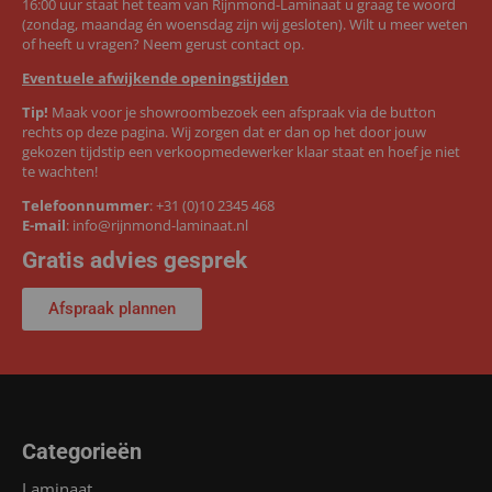
16:00 uur staat het team van Rijnmond-Laminaat u graag te woord
(zondag, maandag én woensdag zijn wij gesloten). Wilt u meer weten
of heeft u vragen? Neem gerust contact op.
Eventuele afwijkende openingstijden
Tip!
Maak voor je showroombezoek een afspraak via de button
rechts op deze pagina. Wij zorgen dat er dan op het door jouw
gekozen tijdstip een verkoopmedewerker klaar staat en hoef je niet
te wachten!
Telefoonnummer
:
+31 (0)10 2345 468
E-mail
:
info@rijnmond-laminaat.nl
Gratis advies gesprek
Afspraak plannen
Categorieën
Laminaat