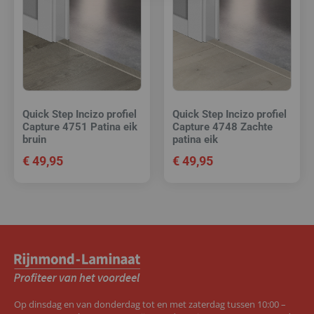
Quick Step Incizo profiel
Quick Step Incizo profiel
Capture 4751 Patina eik
Capture 4748 Zachte
bruin
patina eik
€
49,95
€
49,95
Op dinsdag en van donderdag tot en met zaterdag tussen 10:00 –