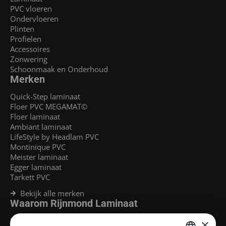
PVC vloeren
Ondervloeren
Plinten
Profielen
Accessoires
Zonwering
Schoonmaak en Onderhoud
Merken
Quick-Step laminaat
Floer PVC MEGAMAT©
Floer laminaat
Ambiant laminaat
LifeStyle by Headlam PVC
Montinique PVC
Meister laminaat
Egger laminaat
Tarkett PVC
Bekijk alle merken
Waarom Rijnmond Laminaat
Legservice
×