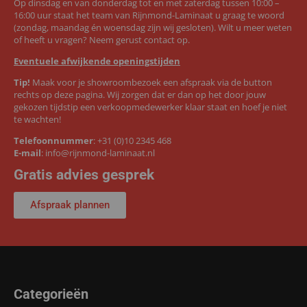
Op dinsdag en van donderdag tot en met zaterdag tussen 10:00 –
16:00 uur staat het team van Rijnmond-Laminaat u graag te woord
(zondag, maandag én woensdag zijn wij gesloten). Wilt u meer weten
of heeft u vragen? Neem gerust contact op.
Eventuele afwijkende openingstijden
Tip!
Maak voor je showroombezoek een afspraak via de button
rechts op deze pagina. Wij zorgen dat er dan op het door jouw
gekozen tijdstip een verkoopmedewerker klaar staat en hoef je niet
te wachten!
Telefoonnummer
:
+31 (0)10 2345 468
E-mail
:
info@rijnmond-laminaat.nl
Gratis advies gesprek
Afspraak plannen
Categorieën