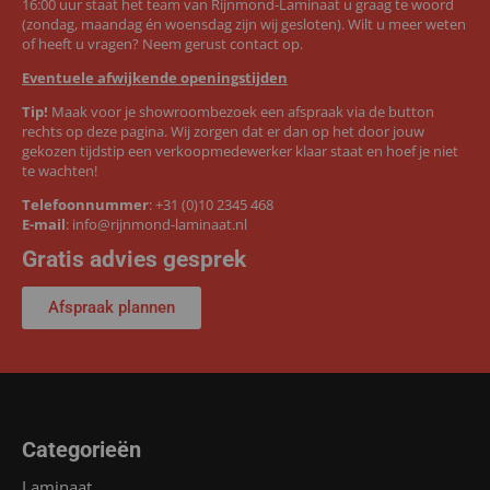
16:00 uur staat het team van Rijnmond-Laminaat u graag te woord
(zondag, maandag én woensdag zijn wij gesloten). Wilt u meer weten
of heeft u vragen? Neem gerust contact op.
Eventuele afwijkende openingstijden
Tip!
Maak voor je showroombezoek een afspraak via de button
rechts op deze pagina. Wij zorgen dat er dan op het door jouw
gekozen tijdstip een verkoopmedewerker klaar staat en hoef je niet
te wachten!
Telefoonnummer
:
+31 (0)10 2345 468
E-mail
:
info@rijnmond-laminaat.nl
Gratis advies gesprek
Afspraak plannen
Categorieën
Laminaat