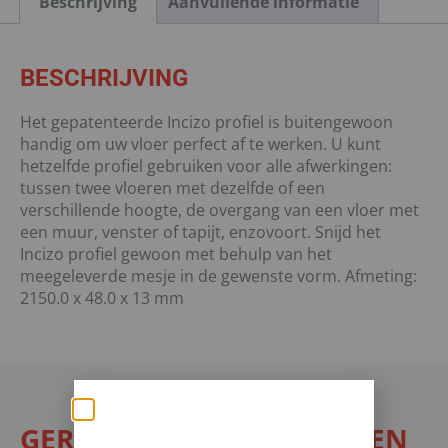
Beschrijving
Aanvullende informatie
BESCHRIJVING
Het gepatenteerde Incizo profiel is buitengewoon
handig om uw vloer perfect af te werken. U kunt
hetzelfde profiel gebruiken voor alle afwerkingen:
tussen twee vloeren met dezelfde of een
verschillende hoogte, de overgang van een vloer met
een muur, venster of tapijt, enzovoort. Snijd het
Incizo profiel gewoon met behulp van het
meegeleverde mesje in de gewenste vorm. Afmeting:
2150.0 x 48.0 x 13 mm
GERELATEERDE PRODUCTEN
Zomerse deals: nu