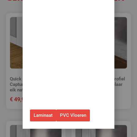
10% korting op álle
vloeren met
toebehoren! 🌞🍧🏖️
✅Ontvang tijdelijk 10%
EXTRA
korting op je nieuwe vloer met
toebehoren.
✅Gebruik de code: ZOMER2026
✅Geldig t/m 31 augustus 2026 en
Quick Step Incizo profiel
Quick Step Incizo profiel
Capture 4767 Gebarsten
Capture 4761 Notelaar
alleen bij bestellingen via de
eik natuur
chic
webshop. (Niet in combinatie
€
49,95
€
49,95
met andere acties.)
Laminaat
PVC Vloeren