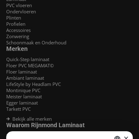
PVC vloeren
Ondervloeren
Plinten
Profielen
Accessoires
Zonwering
Schoonmaak en Onderhoud
Merken
Quick-Step laminaat
Floer PVC MEGAMAT©
Floer laminaat
Ambiant laminaat
LifeStyle by Headlam PVC
Montinique PVC
Meister laminaat
Egger laminaat
Tarkett PVC
Bekijk alle merken
Waarom Rijnmond Laminaat
Legservice
×