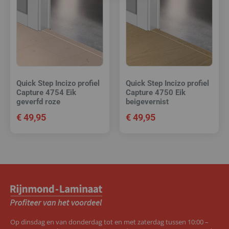
Quick Step Incizo profiel
Quick Step Incizo profiel
Capture 4754 Eik
Capture 4750 Eik
geverfd roze
beigevernist
€
49,95
€
49,95
Op dinsdag en van donderdag tot en met zaterdag tussen 10:00 –