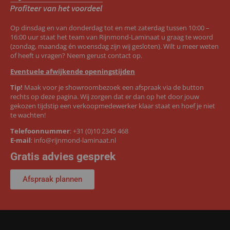
Op dinsdag en van donderdag tot en met zaterdag tussen 10:00 –
16:00 uur staat het team van Rijnmond-Laminaat u graag te woord
(zondag, maandag én woensdag zijn wij gesloten). Wilt u meer weten
of heeft u vragen? Neem gerust contact op.
Eventuele afwijkende openingstijden
Tip!
Maak voor je showroombezoek een afspraak via de button
rechts op deze pagina. Wij zorgen dat er dan op het door jouw
gekozen tijdstip een verkoopmedewerker klaar staat en hoef je niet
te wachten!
Telefoonnummer
:
+31 (0)10 2345 468
E-mail
:
info@rijnmond-laminaat.nl
Gratis advies gesprek
Afspraak plannen