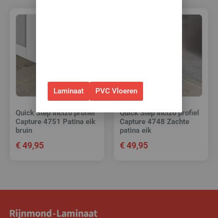
✅Gebruik de code: ZOMER2026
✅Geldig t/m 31 augustus 2026 en
alleen bij bestellingen via de
webshop. (Niet in combinatie
met andere acties.)
Laminaat
PVC Vloeren
Quick Step Incizo profiel
Quick Step Incizo profiel
Capture 4751 Patina eik
Capture 4748 Zachte
bruin
patina eik
€
49,95
€
49,95