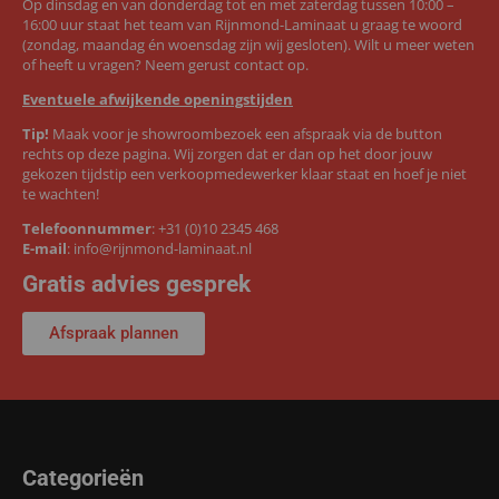
Op dinsdag en van donderdag tot en met zaterdag tussen 10:00 –
16:00 uur staat het team van Rijnmond-Laminaat u graag te woord
(zondag, maandag én woensdag zijn wij gesloten). Wilt u meer weten
of heeft u vragen? Neem gerust contact op.
Eventuele afwijkende openingstijden
Tip!
Maak voor je showroombezoek een afspraak via de button
rechts op deze pagina. Wij zorgen dat er dan op het door jouw
gekozen tijdstip een verkoopmedewerker klaar staat en hoef je niet
te wachten!
Telefoonnummer
:
+31 (0)10 2345 468
E-mail
:
info@rijnmond-laminaat.nl
Gratis advies gesprek
Afspraak plannen
Categorieën