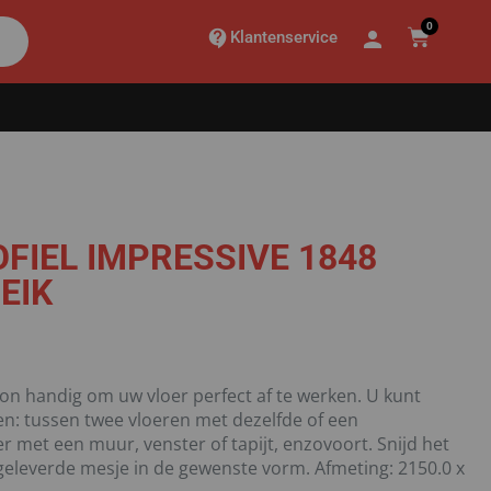
0
Klantenservice
OFIEL IMPRESSIVE 1848
EIK
on handig om uw vloer perfect af te werken. U kunt
gen: tussen twee vloeren met dezelfde of een
r met een muur, venster of tapijt, enzovoort. Snijd het
eleverde mesje in de gewenste vorm. Afmeting: 2150.0 x