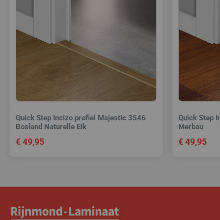
Quick Step Incizo profiel Majestic 3546
Quick Step I
Bosland Naturelle Eik
Merbau
€
49,95
€
49,95