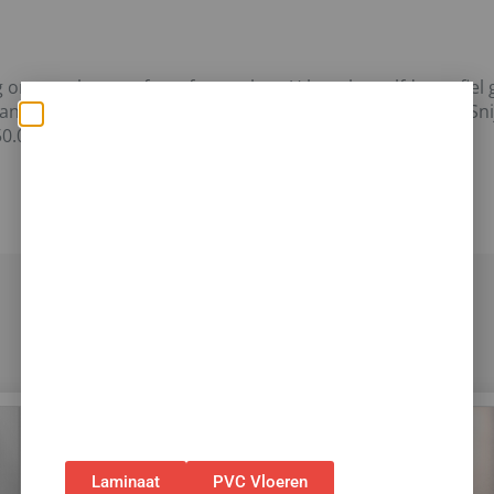
om uw vloer perfect af te werken. U kunt hetzelfde profiel
an een vloer met een muur, venster of tapijt, enzovoort. Sn
Zomerse deals: nu 10%
0.0 x 48.0 x 13 mm
korting op álle vloeren
met toebehoren! 🌞🍧🏖️
✅Ontvang tijdelijk 10%
EXTRA
korting op je
nieuwe vloer met toebehoren.
✅Gebruik de code: ZOMER2026
✅Geldig t/m 31 augustus 2026 en alleen bij
bestellingen via de webshop. (Niet in
combinatie met andere acties.)
Laminaat
PVC Vloeren