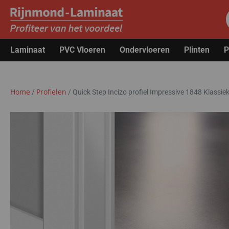
Laminaat
PVC Vloeren
Ondervloeren
Plinten
P
Home
Profielen
/
/
Quick Step Incizo profiel Impressive 1848 Klassiek