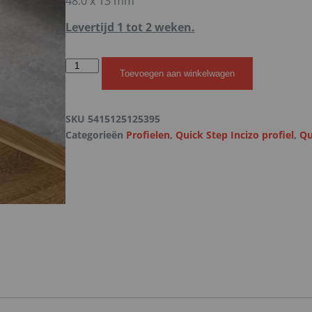
48.0 x 13 mm
Levertijd 1 tot 2 weken.
Toevoegen aan winkelwagen
SKU
5415125125395
Categorieën
Profielen
,
Quick Step Incizo profiel
,
Qu