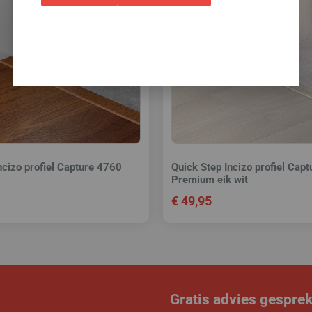
ncizo profiel Capture 4760
Quick Step Incizo profiel Cap
Premium eik wit
€
49,95
Gratis advies gespre