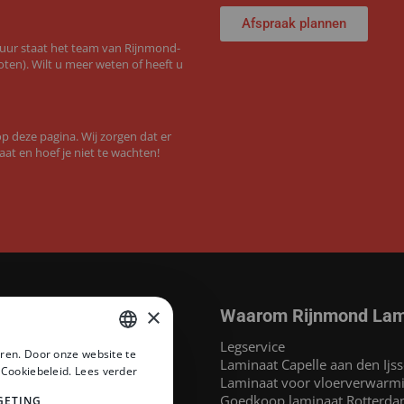
Afspraak plannen
 uur staat het team van Rijnmond-
ten). Wilt u meer weten of heeft u
 deze pagina. Wij zorgen dat er
aat en hoef je niet te wachten!
×
Waarom Rijnmond Lam
aminaat
Legservice
ren. Door onze website te
MEGAMAT©
Laminaat Capelle aan den Ijss
DUTCH
 Cookiebeleid.
Lees verder
at
Laminaat voor vloerverwarm
DUTCH
inaat
Goedkoop laminaat Rotterd
GETING