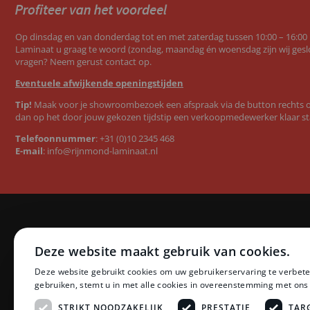
Op dinsdag en van donderdag tot en met zaterdag tussen 10:00 – 16:00
Laminaat u graag te woord (zondag, maandag én woensdag zijn wij geslo
vragen? Neem gerust contact op.
Eventuele afwijkende openingstijden
Tip!
Maak voor je showroombezoek een afspraak via de button rechts op
dan op het door jouw gekozen tijdstip een verkoopmedewerker klaar st
Telefoonnummer
:
+31 (0)10 2345 468
E-mail
:
info@rijnmond-laminaat.nl
Categorieën
Merken
Deze website maakt gebruik van cookies.
Laminaat
Quick-Step l
Deze website gebruikt cookies om uw gebruikerservaring te verbete
PVC vloeren
Floer PVC 
gebruiken, stemt u in met alle cookies in overeenstemming met ons
Ondervloeren
Floer lamina
Plinten
Ambiant lam
STRIKT NOODZAKELIJK
PRESTATIE
TAR