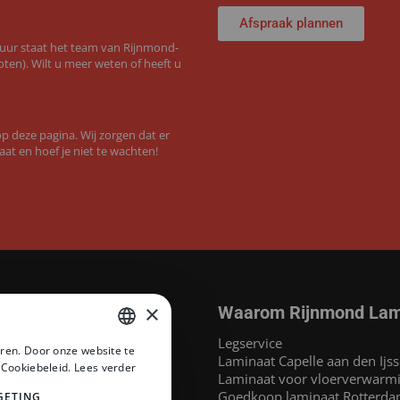
Afspraak plannen
 uur staat het team van Rijnmond-
ten). Wilt u meer weten of heeft u
 deze pagina. Wij zorgen dat er
aat en hoef je niet te wachten!
×
Waarom Rijnmond Lam
aminaat
Legservice
ren. Door onze website te
MEGAMAT©
Laminaat Capelle aan den Ijss
DUTCH
 Cookiebeleid.
Lees verder
at
Laminaat voor vloerverwarm
DUTCH
inaat
Goedkoop laminaat Rotterd
GETING