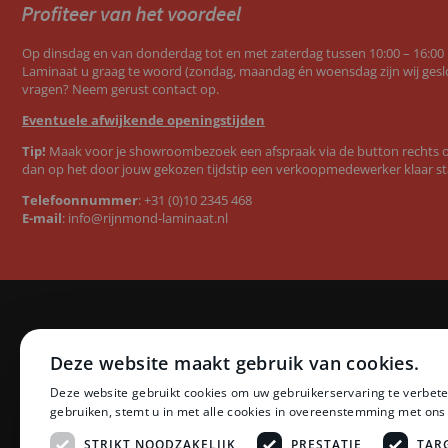
Op dinsdag en van donderdag tot en met zaterdag tussen 10:00 – 16:00
Laminaat u graag te woord (zondag, maandag én woensdag zijn wij geslo
vragen? Neem gerust contact op.
Eventuele afwijkende openingstijden
Tip!
Maak voor je showroombezoek een afspraak via de button rechts op
dan op het door jouw gekozen tijdstip een verkoopmedewerker klaar st
Telefoonnummer
:
+31 (0)10 2345 468
E-mail
:
info@rijnmond-laminaat.nl
Categorieën
Merken
Deze website maakt gebruik van cookies.
Laminaat
Quick-Step l
Deze website gebruikt cookies om uw gebruikerservaring te verbete
PVC vloeren
Floer PVC 
gebruiken, stemt u in met alle cookies in overeenstemming met ons
Ondervloeren
Floer lamina
Plinten
Ambiant lam
STRIKT NOODZAKELIJK
PRESTATIE
TAR