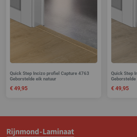
Quick Step Incizo profiel Capture 4763
Quick Step I
Geborstelde eik natuur
Geborstelde 
€
49,95
€
49,95