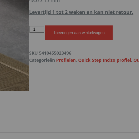
48.0 x 13 mm
Levertijd 1 tot 2 weken en kan niet retour.
Toevoegen aan winkelwagen
SKU
5410455023496
Categorieën
Profielen
,
Quick Step Incizo profiel
,
Qu