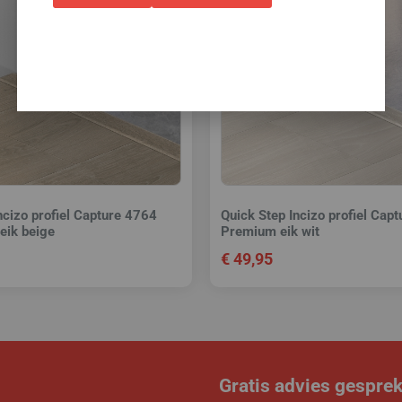
ncizo profiel Capture 4764
Quick Step Incizo profiel Cap
eik beige
Premium eik wit
€
49,95
Gratis advies gespre