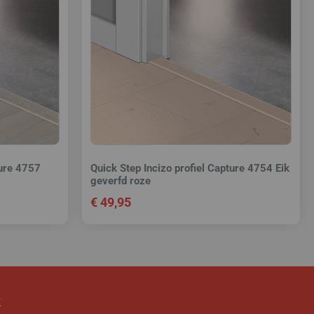
ture 4757
Quick Step Incizo profiel Capture 4754 Eik
geverfd roze
€
49,95
k