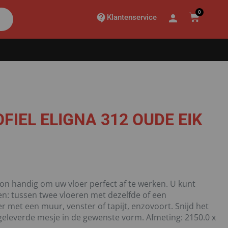
0
Klantenservice
FIEL ELIGNA 312 OUDE EIK
on handig om uw vloer perfect af te werken. U kunt
gen: tussen twee vloeren met dezelfde of een
r met een muur, venster of tapijt, enzovoort. Snijd het
eleverde mesje in de gewenste vorm. Afmeting: 2150.0 x