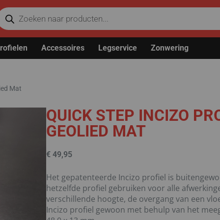
rofielen
Accessoires
Legservice
Zonwering
lied Mat
QUICK STEP INCIZO PRO
GEOLIED MAT
€
49,95
Het gepatenteerde Incizo profiel is buitengewo
hetzelfde profiel gebruiken voor alle afwerkin
verschillende hoogte, de overgang van een vloe
Incizo profiel gewoon met behulp van het meeg