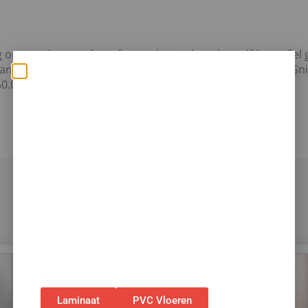
om uw vloer perfect af te werken. U kunt hetzelfde profiel
an een vloer met een muur, venster of tapijt, enzovoort. Sn
Zomerse deals: nu 10%
0.0 x 48.0 x 13 mm
korting op álle vloeren
met toebehoren! 🌞🍧🏖️
✅Ontvang tijdelijk 10%
EXTRA
korting op je
nieuwe vloer met toebehoren.
✅Gebruik de code: ZOMER2026
✅Geldig t/m 31 augustus 2026 en alleen bij
bestellingen via de webshop. (Niet in
combinatie met andere acties.)
Laminaat
PVC Vloeren