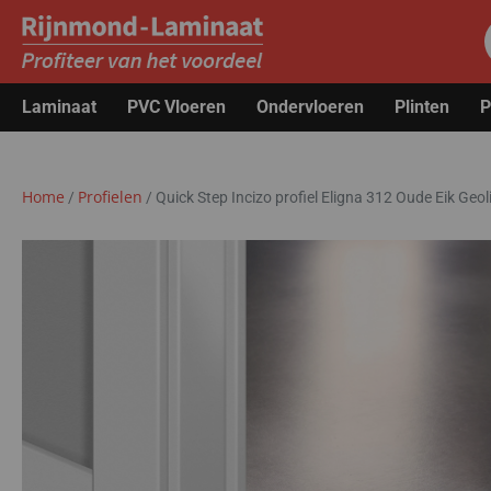
Laminaat
PVC Vloeren
Ondervloeren
Plinten
P
Home
Profielen
/
/
Quick Step Incizo profiel Eligna 312 Oude Eik Geo