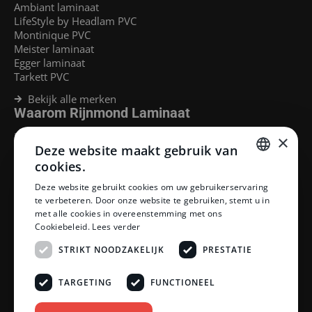
Ambiant laminaat
LifeStyle by Headlam PVC
Montinique PVC
Meister laminaat
Egger laminaat
Tarkett PVC
Bekijk alle merken
Waarom Rijnmond Laminaat
Legservice
×
Deze website maakt gebruik van
Laminaat Capelle aan den Ijssel
Laminaat voor vloerverwarming
cookies.
Goedkoop laminaat Rotterdam
DUTCH
Deze website gebruikt cookies om uw gebruikerservaring
Klantenservice
te verbeteren. Door onze website te gebruiken, stemt u in
DUTCH
met alle cookies in overeenstemming met ons
Betaalmethoden
Cookiebeleid.
Lees verder
Openingstijden showroom
Afhalen en bezorgen
STRIKT NOODZAKELIJK
PRESTATIE
Retourprocedure
Veelgestelde vragen
TARGETING
FUNCTIONEEL
Legservice
Neem contact op