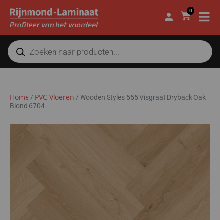
0
Home
PVC Vloeren
/
/
Wooden Styles 555 Visgraat Dryback Oak
Blond 6704