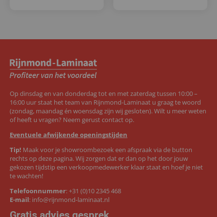
Op dinsdag en van donderdag tot en met zaterdag tussen 10:00 –
16:00 uur staat het team van Rijnmond-Laminaat u graag te woord
(zondag, maandag én woensdag zijn wij gesloten). Wilt u meer weten
of heeft u vragen? Neem gerust contact op.
Eventuele afwijkende openingstijden
Tip!
Maak voor je showroombezoek een afspraak via de button
rechts op deze pagina. Wij zorgen dat er dan op het door jouw
gekozen tijdstip een verkoopmedewerker klaar staat en hoef je niet
te wachten!
Telefoonnummer
:
+31 (0)10 2345 468
E-mail
:
info@rijnmond-laminaat.nl
Gratis advies gesprek