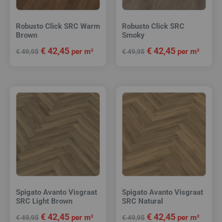
Robusto Click SRC Warm
Robusto Click SRC
Brown
Smoky
€
42,45
€
42,45
per m²
per m²
€
49,95
€
49,95
Spigato Avanto Visgraat
Spigato Avanto Visgraat
SRC Light Brown
SRC Natural
€
42,45
€
42,45
per m²
per m²
€
49,95
€
49,95