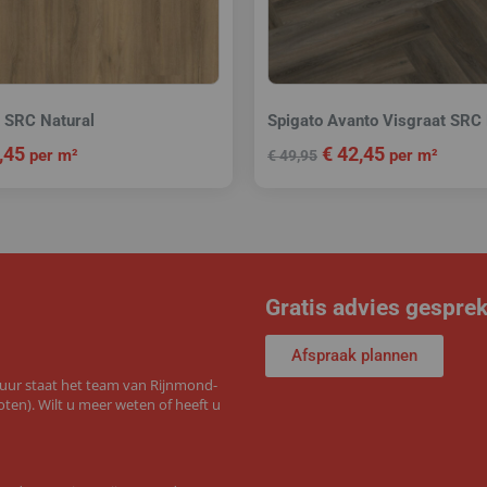
k SRC Natural
Spigato Avanto Visgraat SRC
,45
€
42,45
per m²
per m²
€
49,95
Gratis advies gespre
Afspraak plannen
 uur staat het team van Rijnmond-
ten). Wilt u meer weten of heeft u