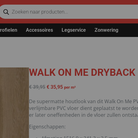
rofielen
Accessoires
Legservice
Zonwering
WALK ON ME DRYBACK 
€
39,95
€
35,95
per m²
De supermatte houtlook van dit Walk On Me PVC 
verlijmbare PVC vloer dient geplaatst te word
er later oneffenheden in de vloer zullen ontsta
Eigenschappen: