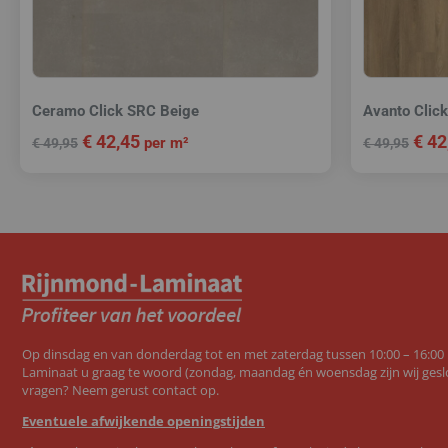
Ceramo Click SRC Beige
Avanto Clic
€
42,45
€
42
per m²
€
49,95
€
49,95
Op dinsdag en van donderdag tot en met zaterdag tussen 10:00 – 16:00
Laminaat u graag te woord (zondag, maandag én woensdag zijn wij geslo
vragen? Neem gerust contact op.
Eventuele afwijkende openingstijden