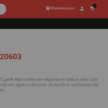
0
Klantenservice
20603
geeft elke ruimte een elegante en tijdloze sfeer. Een
en op een egale ondervloer. Zo wordt er voorkomen dat
an.