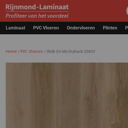
Laminaat
PVC Vloeren
Ondervloeren
Plinten
P
Home
PVC Vloeren
/
/
Walk On Me Dryback 20603