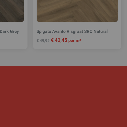
 Dark Grey
Spigato Avanto Visgraat SRC Natural
€
42,45
per m²
€
49,95
k