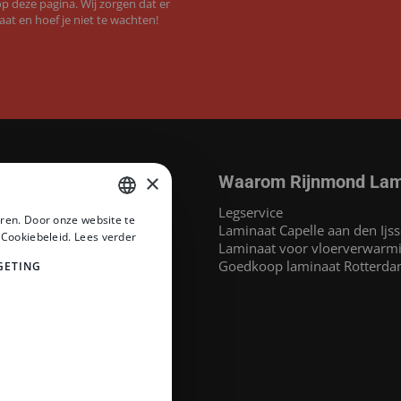
 deze pagina. Wij zorgen dat er
aat en hoef je niet te wachten!
×
Waarom Rijnmond Lam
aminaat
Legservice
ren. Door onze website te
MEGAMAT©
Laminaat Capelle aan den Ijss
DUTCH
 Cookiebeleid.
Lees verder
at
Laminaat voor vloerverwarm
DUTCH
inaat
Goedkoop laminaat Rotterd
GETING
 Headlam PVC
PVC
naat
at
e merken