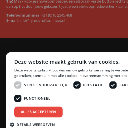
Tip!
Maak voor je showroombezoek een afspraak via de button rechts op
dan op het door jouw gekozen tijdstip een verkoopmedewerker klaar st
Telefoonnummer
:
+31 (0)10 2345 468
E-mail
:
info@rijnmond-laminaat.nl
Categorieën
Merken
Deze website maakt gebruik van cookies.
Laminaat
Quick-Step l
Deze website gebruikt cookies om uw gebruikerservaring te verbete
PVC vloeren
Floer PVC 
gebruiken, stemt u in met alle cookies in overeenstemming met ons
Ondervloeren
Floer lamina
Plinten
Ambiant lam
STRIKT NOODZAKELIJK
PRESTATIE
TAR
Profielen
LifeStyle by
Accessoires
Montinique 
FUNCTIONEEL
Zonwering
Meister lami
Schoonmaak en Onderhoud
Egger lamina
ALLES ACCEPTEREN
Tarkett PVC
Bekijk all
DETAILS WEERGEVEN