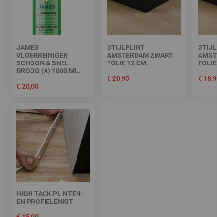
JAMES
STIJLPLINT
STIJL
VLOERREINIGER
AMSTERDAM ZWART
AMST
SCHOON & SNEL
FOLIE 12 CM.
FOLIE
DROOG (A) 1000 ML.
€
20,95
€
18,9
€
20,00
HIGH TACK PLINTEN-
EN PROFIELENKIT
€
15,00