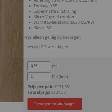
Afmeting 1516,9 x 241,3 x 2,5 mm.
Toplaag 0,55
Supermatte uitstraling
Micro V-groef rondom
Warmteweerstand 0,028 M2/KW
Klasse 32
Prijs alleen geldig bij bezorgen
Levertijd 2-3 werkdagen
m²
Pak(ken)
Prijs per pak:
€131,58
Totaalprijs:
€
131,58
Toevoegen aan winkelwagen