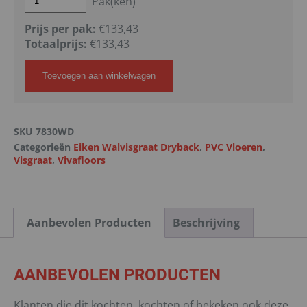
Pak(ken)
Prijs per pak:
€133,43
Totaalprijs:
€
133,43
Toevoegen aan winkelwagen
SKU
7830WD
Categorieën
Eiken Walvisgraat Dryback
,
PVC Vloeren
,
Visgraat
,
Vivafloors
Aanbevolen Producten
Beschrijving
AANBEVOLEN PRODUCTEN
Klanten die dit kochten, kochten of bekeken ook deze