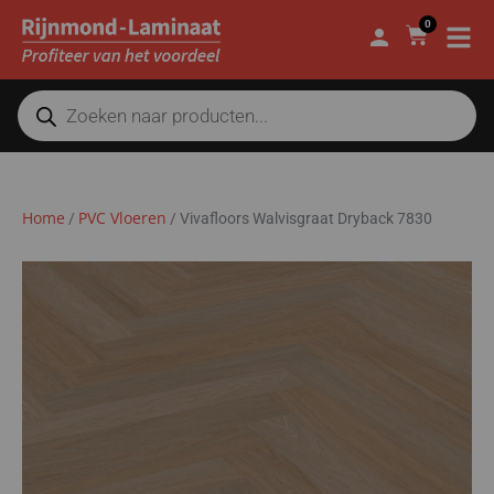
0
Home
PVC Vloeren
/
/
Vivafloors Walvisgraat Dryback 7830