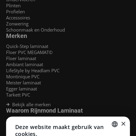
Plinten
Profielen
Accessoires
Zonwering
Schoonmaak en Onderhoud
Merken
Quick-Step laminaat
Floer PVC MEGAMAT©
Floer laminaat
Ambiant laminaat
LifeStyle by Headlam PVC
Montinique PVC
Meister laminaat
Egger laminaat
Tarkett PVC
Bekijk alle merken
Waarom Rijnmond Laminaat
Legservice
×
Deze website maakt gebruik van
Laminaat Capelle aan den Ijssel
Laminaat voor vloerverwarming
cookies.