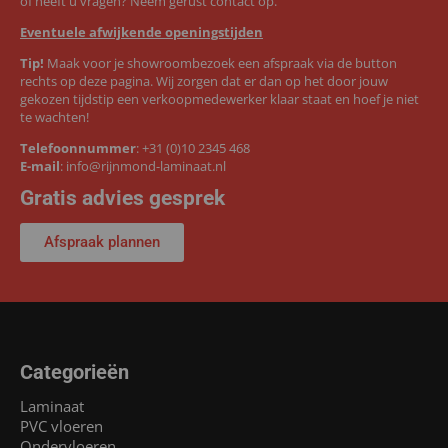
of heeft u vragen? Neem gerust contact op.
Eventuele afwijkende openingstijden
Tip!
Maak voor je showroombezoek een afspraak via de button
rechts op deze pagina. Wij zorgen dat er dan op het door jouw
gekozen tijdstip een verkoopmedewerker klaar staat en hoef je niet
te wachten!
Telefoonnummer
:
+31 (0)10 2345 468
E-mail
:
info@rijnmond-laminaat.nl
Gratis advies gesprek
Afspraak plannen
Categorieën
Laminaat
PVC vloeren
Ondervloeren