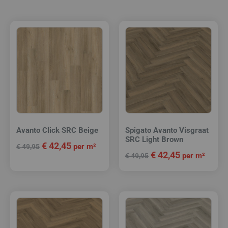
Avanto Click SRC Beige
Spigato Avanto Visgraat
SRC Light Brown
€
42,45
per m²
€
49,95
€
42,45
per m²
€
49,95