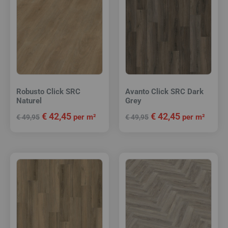
Robusto Click SRC
Avanto Click SRC Dark
Naturel
Grey
€
42,45
€
42,45
per m²
per m²
€
49,95
€
49,95