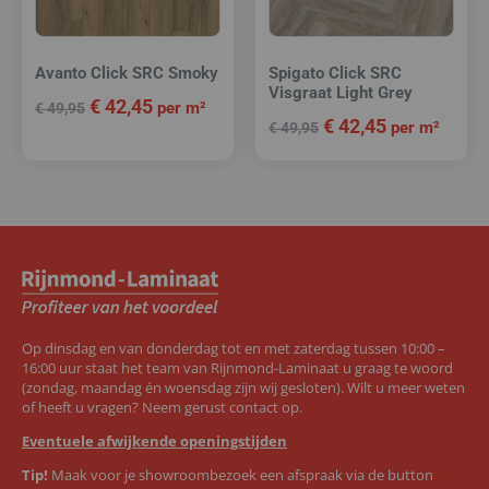
Avanto Click SRC Smoky
Spigato Click SRC
Visgraat Light Grey
€
42,45
per m²
€
49,95
€
42,45
per m²
€
49,95
Op dinsdag en van donderdag tot en met zaterdag tussen 10:00 –
16:00 uur staat het team van Rijnmond-Laminaat u graag te woord
(zondag, maandag én woensdag zijn wij gesloten). Wilt u meer weten
of heeft u vragen? Neem gerust contact op.
Eventuele afwijkende openingstijden
Tip!
Maak voor je showroombezoek een afspraak via de button