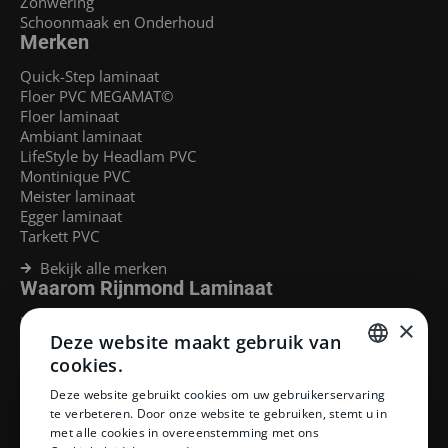
Zonwering
Schoonmaak en Onderhoud
Merken
Quick-Step laminaat
Floer PVC MEGAMAT©
Floer laminaat
Ambiant laminaat
LifeStyle by Headlam PVC
Montinique PVC
Meister laminaat
Egger laminaat
Tarkett PVC
Bekijk alle merken
Waarom Rijnmond Laminaat
Legservice
×
Deze website maakt gebruik van
Laminaat Capelle aan den Ijssel
Laminaat voor vloerverwarming
cookies.
Goedkoop laminaat Rotterdam
DUTCH
Deze website gebruikt cookies om uw gebruikerservaring
Klantenservice
te verbeteren. Door onze website te gebruiken, stemt u in
DUTCH
met alle cookies in overeenstemming met ons
Betaalmethoden