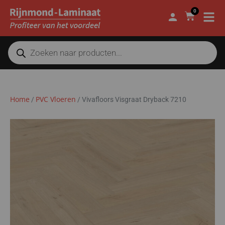
0
Home
PVC Vloeren
/
/
Vivafloors Visgraat Dryback 7210