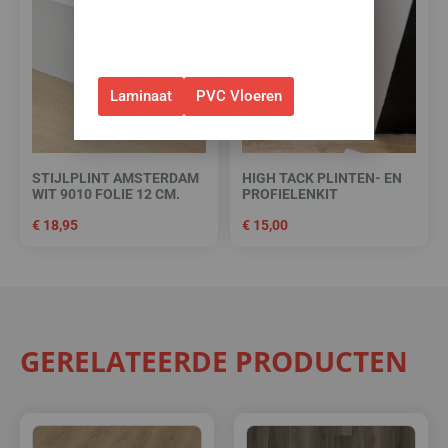
alleen bij bestellingen via de
webshop. (Niet in combinatie
met andere acties.)
Laminaat
PVC Vloeren
STIJLPLINT AMSTERDAM
HIGH TACK PLINTEN- EN
WIT 9010 FOLIE 12 CM.
PROFIELENKIT
€
18,95
€
15,00
GERELATEERDE PRODUCTEN