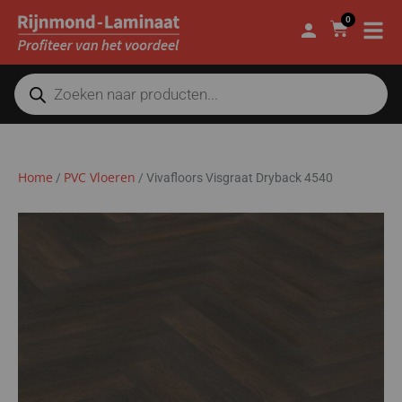
0
Home
PVC Vloeren
/
/
Vivafloors Visgraat Dryback 4540