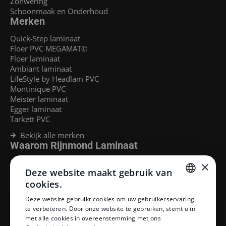
Zonwering
Schoonmaak en Onderhoud
Merken
Quick-Step laminaat
Floer PVC MEGAMAT©
Floer laminaat
Ambiant laminaat
LifeStyle by Headlam PVC
Montinique PVC
Meister laminaat
Egger laminaat
Tarkett PVC
Bekijk alle merken
Waarom Rijnmond Laminaat
Legservice
×
Deze website maakt gebruik van
Laminaat Capelle aan den Ijssel
Laminaat voor vloerverwarming
cookies.
Goedkoop laminaat Rotterdam
DUTCH
Deze website gebruikt cookies om uw gebruikerservaring
Klantenservice
te verbeteren. Door onze website te gebruiken, stemt u in
DUTCH
met alle cookies in overeenstemming met ons
Betaalmethoden