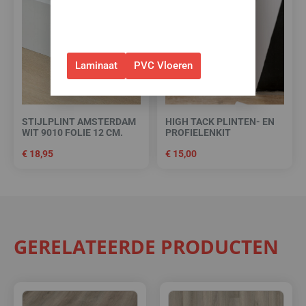
alleen bij bestellingen via de
webshop. (Niet in combinatie
met andere acties.)
Laminaat
PVC Vloeren
STIJLPLINT AMSTERDAM
HIGH TACK PLINTEN- EN
WIT 9010 FOLIE 12 CM.
PROFIELENKIT
€
18,95
€
15,00
GERELATEERDE PRODUCTEN