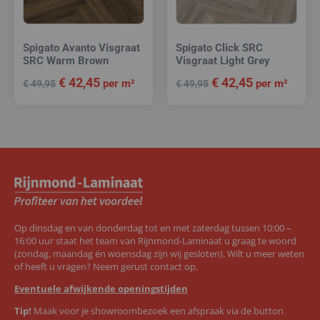
Spigato Avanto Visgraat
Spigato Click SRC
SRC Warm Brown
Visgraat Light Grey
€
42,45
€
42,45
per m²
per m²
€
49,95
€
49,95
Op dinsdag en van donderdag tot en met zaterdag tussen 10:00 –
16:00 uur staat het team van Rijnmond-Laminaat u graag te woord
(zondag, maandag én woensdag zijn wij gesloten). Wilt u meer weten
of heeft u vragen? Neem gerust contact op.
Eventuele afwijkende openingstijden
Tip!
Maak voor je showroombezoek een afspraak via de button