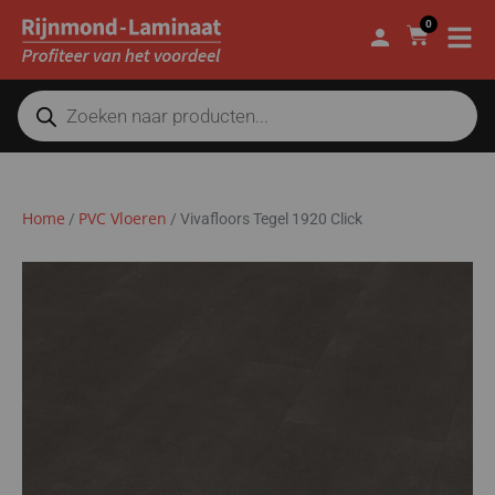
0
Home
PVC Vloeren
/
/
Vivafloors Tegel 1920 Click