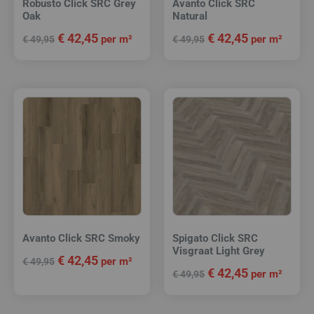
Robusto Click SRC Grey
Avanto Click SRC
Oak
Natural
€
42,45
€
42,45
per m²
per m²
€
49,95
€
49,95
Avanto Click SRC Smoky
Spigato Click SRC
Visgraat Light Grey
€
42,45
per m²
€
49,95
€
42,45
per m²
€
49,95