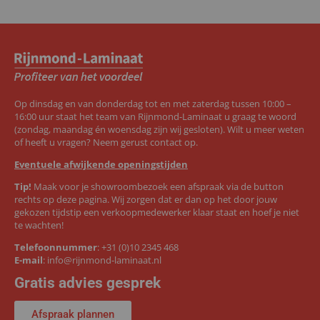
Op dinsdag en van donderdag tot en met zaterdag tussen 10:00 –
16:00 uur staat het team van Rijnmond-Laminaat u graag te woord
(zondag, maandag én woensdag zijn wij gesloten). Wilt u meer weten
of heeft u vragen? Neem gerust contact op.
Eventuele afwijkende openingstijden
Tip!
Maak voor je showroombezoek een afspraak via de button
rechts op deze pagina. Wij zorgen dat er dan op het door jouw
gekozen tijdstip een verkoopmedewerker klaar staat en hoef je niet
te wachten!
Telefoonnummer
:
+31 (0)10 2345 468
E-mail
:
info@rijnmond-laminaat.nl
Gratis advies gesprek
Afspraak plannen