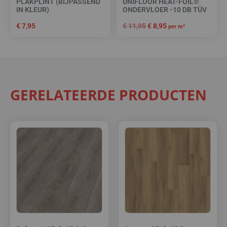
PLAKPLINT (BIJPASSEND
UNIFLOOR HEAT-FOIL®
IN KLEUR)
ONDERVLOER -10 DB TÜV
€
7,95
€
11,95
€
8,95
per m²
GERELATEERDE PRODUCTEN