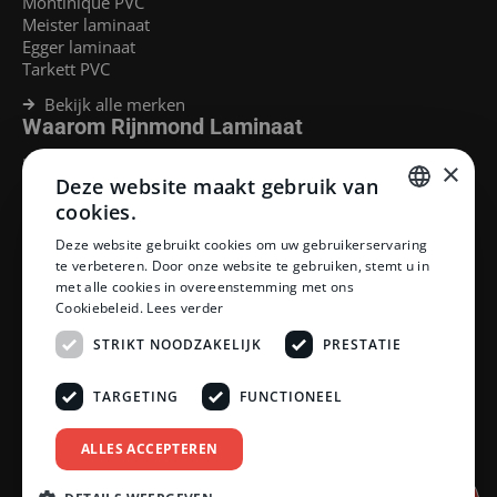
Montinique PVC
Meister laminaat
Egger laminaat
Tarkett PVC
Bekijk alle merken
Waarom Rijnmond Laminaat
Legservice
×
Deze website maakt gebruik van
Laminaat Capelle aan den Ijssel
Laminaat voor vloerverwarming
cookies.
Goedkoop laminaat Rotterdam
DUTCH
Deze website gebruikt cookies om uw gebruikerservaring
Klantenservice
te verbeteren. Door onze website te gebruiken, stemt u in
DUTCH
met alle cookies in overeenstemming met ons
Betaalmethoden
Cookiebeleid.
Lees verder
Openingstijden showroom
Afhalen en bezorgen
STRIKT NOODZAKELIJK
PRESTATIE
Retourprocedure
Veelgestelde vragen
TARGETING
FUNCTIONEEL
Legservice
Neem contact op
Reviewpolicy
ALLES ACCEPTEREN
Privacy policy
Algemene voorwaarden