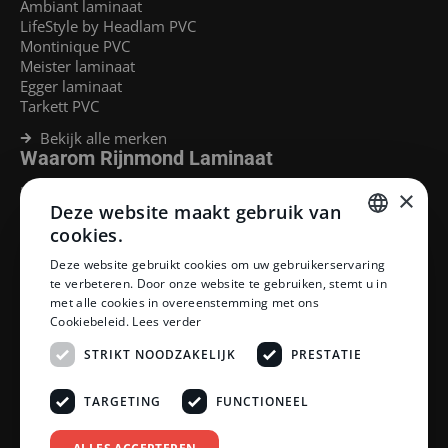
Ambiant laminaat
LifeStyle by Headlam PVC
Montinique PVC
Meister laminaat
Egger laminaat
Tarkett PVC
Bekijk alle merken
Waarom Rijnmond Laminaat
Legservice
×
Deze website maakt gebruik van
Laminaat Capelle aan den Ijssel
Laminaat voor vloerverwarming
cookies.
Goedkoop laminaat Rotterdam
DUTCH
Deze website gebruikt cookies om uw gebruikerservaring
Klantenservice
te verbeteren. Door onze website te gebruiken, stemt u in
DUTCH
met alle cookies in overeenstemming met ons
Betaalmethoden
Cookiebeleid.
Lees verder
Openingstijden showroom
Afhalen en bezorgen
STRIKT NOODZAKELIJK
PRESTATIE
Retourprocedure
Veelgestelde vragen
TARGETING
FUNCTIONEEL
Legservice
Neem contact op
Reviewpolicy