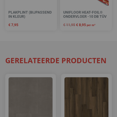
PLAKPLINT (BIJPASSEND
UNIFLOOR HEAT-FOIL®
IN KLEUR)
ONDERVLOER -10 DB TÜV
€
7,95
€
11,95
€
8,95
per m²
GERELATEERDE PRODUCTEN