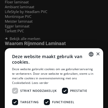
Floer laminaat
Ambiant laminaat
LifeStyle by Headlam PVC
Montinique PVC
Meister laminaat
Egger laminaat
Tarkett PVC
Bekijk alle merken
Waarom Rijnmond Laminaat
Legservice
×
Deze website maakt gebruik van
Laminaat Capelle aan den Ijssel
Laminaat voor vloerverwarming
cookies.
Goedkoop laminaat Rotterdam
DUTCH
Deze website gebruikt cookies om uw gebruikerservaring
Klantenservice
te verbeteren. Door onze website te gebruiken, stemt u in
DUTCH
met alle cookies in overeenstemming met ons
Betaalmethoden
Cookiebeleid.
Lees verder
Openingstijden showroom
Afhalen en bezorgen
STRIKT NOODZAKELIJK
PRESTATIE
Retourprocedure
Veelgestelde vragen
TARGETING
FUNCTIONEEL
Legservice
Neem contact op