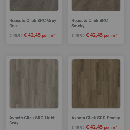
Robusto Click SRC Grey
Robusto Click SRC
Oak
Smoky
€
42,45
€
42,45
per m²
per m²
€
49,95
€
49,95
Avanto Click SRC Light
Avanto Click SRC Smoky
Grey
€
42,45
per m²
€
49,95