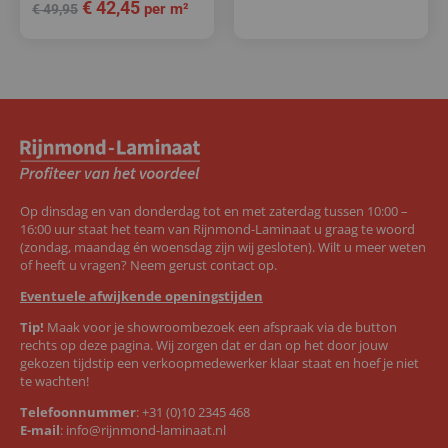
€
42,45
per m²
€
49,95
Op dinsdag en van donderdag tot en met zaterdag tussen 10:00 –
16:00 uur staat het team van Rijnmond-Laminaat u graag te woord
(zondag, maandag én woensdag zijn wij gesloten). Wilt u meer weten
of heeft u vragen? Neem gerust contact op.
Eventuele afwijkende openingstijden
Tip!
Maak voor je showroombezoek een afspraak via de button
rechts op deze pagina. Wij zorgen dat er dan op het door jouw
gekozen tijdstip een verkoopmedewerker klaar staat en hoef je niet
te wachten!
Telefoonnummer
:
+31 (0)10 2345 468
E-mail
:
info@rijnmond-laminaat.nl