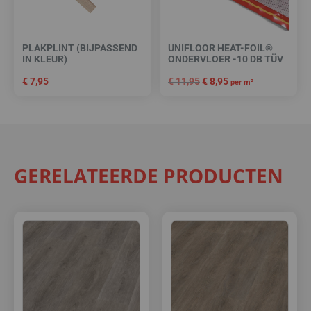
PLAKPLINT (BIJPASSEND
UNIFLOOR HEAT-FOIL®
IN KLEUR)
ONDERVLOER -10 DB TÜV
€
7,95
€
11,95
€
8,95
per m²
GERELATEERDE PRODUCTEN