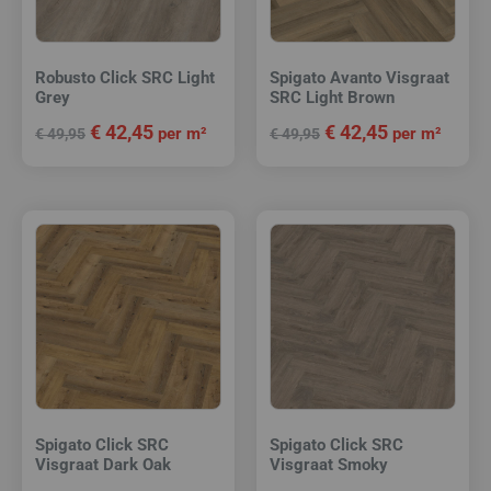
Robusto Click SRC Light
Spigato Avanto Visgraat
Grey
SRC Light Brown
€
42,45
€
42,45
per m²
per m²
€
49,95
€
49,95
Spigato Click SRC
Spigato Click SRC
Visgraat Dark Oak
Visgraat Smoky