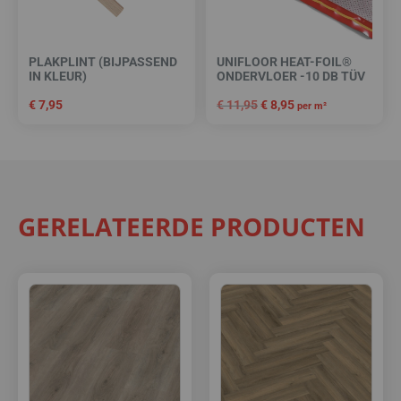
PLAKPLINT (BIJPASSEND
UNIFLOOR HEAT-FOIL®
IN KLEUR)
ONDERVLOER -10 DB TÜV
€
7,95
€
11,95
€
8,95
per m²
GERELATEERDE PRODUCTEN