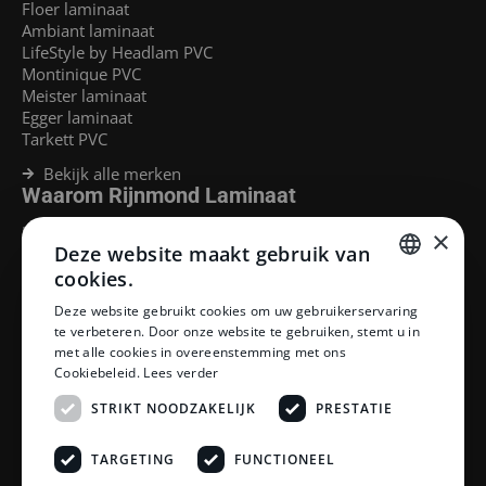
Floer laminaat
Ambiant laminaat
LifeStyle by Headlam PVC
Montinique PVC
Meister laminaat
Egger laminaat
Tarkett PVC
Bekijk alle merken
Waarom Rijnmond Laminaat
Legservice
×
Deze website maakt gebruik van
Laminaat Capelle aan den Ijssel
Laminaat voor vloerverwarming
cookies.
Goedkoop laminaat Rotterdam
DUTCH
Deze website gebruikt cookies om uw gebruikerservaring
Klantenservice
te verbeteren. Door onze website te gebruiken, stemt u in
DUTCH
met alle cookies in overeenstemming met ons
Betaalmethoden
Cookiebeleid.
Lees verder
Openingstijden showroom
Afhalen en bezorgen
STRIKT NOODZAKELIJK
PRESTATIE
Retourprocedure
Veelgestelde vragen
TARGETING
FUNCTIONEEL
Legservice
Neem contact op