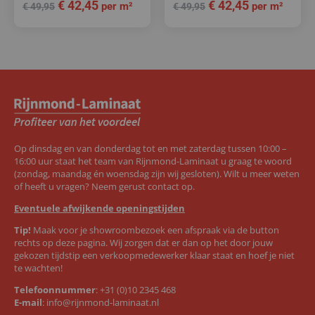
€
42,45
€
42,45
per m²
per m²
€
49,95
€
49,95
Op dinsdag en van donderdag tot en met zaterdag tussen 10:00 –
16:00 uur staat het team van Rijnmond-Laminaat u graag te woord
(zondag, maandag én woensdag zijn wij gesloten). Wilt u meer weten
of heeft u vragen? Neem gerust contact op.
Eventuele afwijkende openingstijden
Tip!
Maak voor je showroombezoek een afspraak via de button
rechts op deze pagina. Wij zorgen dat er dan op het door jouw
gekozen tijdstip een verkoopmedewerker klaar staat en hoef je niet
te wachten!
Telefoonnummer
:
+31 (0)10 2345 468
E-mail
:
info@rijnmond-laminaat.nl