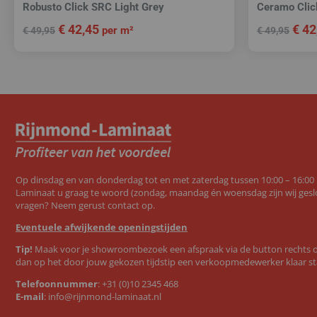
Robusto Click SRC Light Grey
Ceramo Clic
€
42,45
€
42
per m²
€
49,95
€
49,95
Op dinsdag en van donderdag tot en met zaterdag tussen 10:00 – 16:00
Laminaat u graag te woord (zondag, maandag én woensdag zijn wij geslo
vragen? Neem gerust contact op.
Eventuele afwijkende openingstijden
Tip!
Maak voor je showroombezoek een afspraak via de button rechts op
dan op het door jouw gekozen tijdstip een verkoopmedewerker klaar st
Telefoonnummer
:
+31 (0)10 2345 468
E-mail
:
info@rijnmond-laminaat.nl