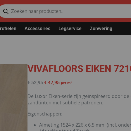
rofielen
Accessoires
Legservice
Zonwering
VIVAFLOORS EIKEN 721
€
52,95
€
47,95
per m²
De Luxor Eiken-serie zijn geïnspireerd door d
zandtinten met subtiele patronen.
Eigenschappen:
Afmeting 1524 x 226 x 6,5 mm. (incl. onder