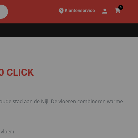
0
Klantenservice
0 CLICK
e oude stad aan de Nijl. De vloeren combineren warme
vloer)