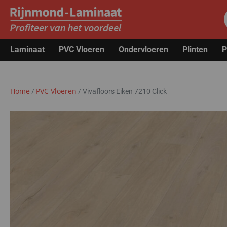
Laminaat
PVC Vloeren
Ondervloeren
Plinten
P
Home
PVC Vloeren
/
/
Vivafloors Eiken 7210 Click