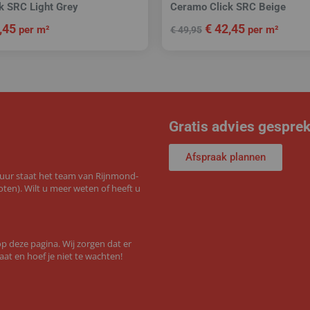
k SRC Light Grey
Ceramo Click SRC Beige
,45
€
42,45
per m²
per m²
€
49,95
Gratis advies gespre
Afspraak plannen
 uur staat het team van Rijnmond-
ten). Wilt u meer weten of heeft u
 deze pagina. Wij zorgen dat er
aat en hoef je niet te wachten!