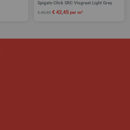
Spigato Click SRC Visgraat Light Grey
€
42,45
per m²
€
49,95
k