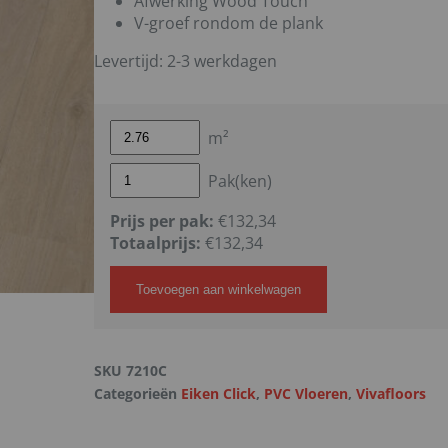
Afwerking Wood Touch
V-groef rondom de plank
Levertijd: 2-3 werkdagen
m²
Pak(ken)
Prijs per pak:
€132,34
Totaalprijs:
€
132,34
Toevoegen aan winkelwagen
SKU
7210C
Categorieën
Eiken Click
,
PVC Vloeren
,
Vivafloors