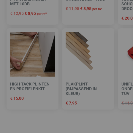
MET 10DB
SCHO
€
11,95
€
8,95
DROOG
per m²
€
12,95
€
8,95
per m²
€
20,0
HIGH TACK PLINTEN-
PLAKPLINT
UNIF
EN PROFIELENKIT
(BIJPASSEND IN
ONDE
KLEUR)
TÜV
€
15,00
€
7,95
€
11,9