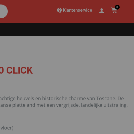
0
Klantenservice
0 CLICK
rachtige heuvels en historische charme van Toscane. De
nse platteland met een vergrijsde, landelijke uitstraling.
vloer)