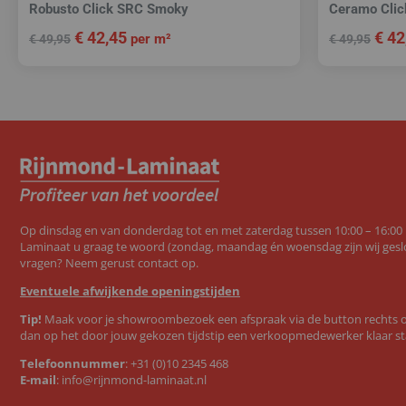
Robusto Click SRC Smoky
Ceramo Clic
€
42,45
€
42
per m²
€
49,95
€
49,95
Op dinsdag en van donderdag tot en met zaterdag tussen 10:00 – 16:00
Laminaat u graag te woord (zondag, maandag én woensdag zijn wij geslo
vragen? Neem gerust contact op.
Eventuele afwijkende openingstijden
Tip!
Maak voor je showroombezoek een afspraak via de button rechts op
dan op het door jouw gekozen tijdstip een verkoopmedewerker klaar st
Telefoonnummer
:
+31 (0)10 2345 468
E-mail
:
info@rijnmond-laminaat.nl