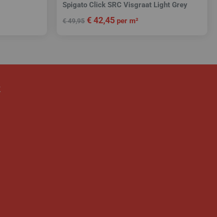
Spigato Click SRC Visgraat Light Grey
€
42,45
per m²
€
49,95
k