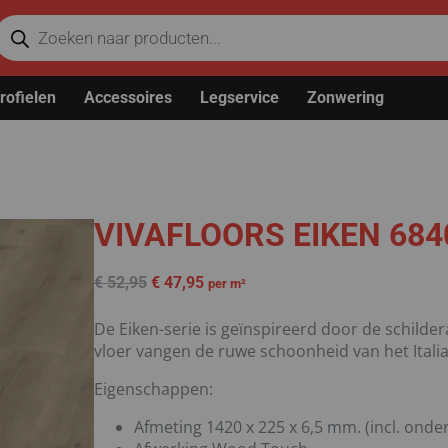
rofielen
Accessoires
Legservice
Zonwering
VIVAFLOORS EIKEN 684
€
52,95
€
47,95
per m²
De Eiken-serie is geïnspireerd door de schilde
vloer vangen de ruwe schoonheid van het Italiaa
Eigenschappen:
Afmeting 1420 x 225 x 6,5 mm. (incl. onder