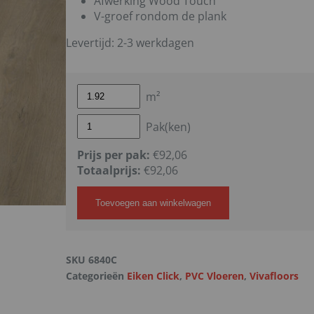
Afwerking Wood Touch
V-groef rondom de plank
Levertijd: 2-3 werkdagen
m²
Pak(ken)
Prijs per pak:
€92,06
Totaalprijs:
€
92,06
Toevoegen aan winkelwagen
SKU
6840C
Categorieën
Eiken Click
,
PVC Vloeren
,
Vivafloors