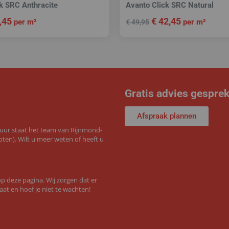
k SRC Anthracite
Avanto Click SRC Natural
,45
€
42,45
per m²
per m²
€
49,95
Gratis advies gespre
Afspraak plannen
 uur staat het team van Rijnmond-
ten). Wilt u meer weten of heeft u
 deze pagina. Wij zorgen dat er
aat en hoef je niet te wachten!