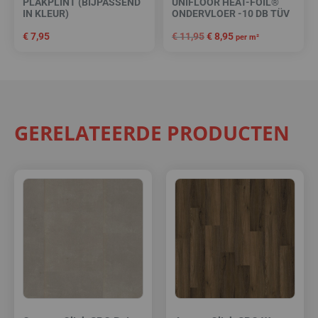
PLAKPLINT (BIJPASSEND
UNIFLOOR HEAT-FOIL®
IN KLEUR)
ONDERVLOER -10 DB TÜV
€
7,95
€
11,95
€
8,95
per m²
GERELATEERDE PRODUCTEN