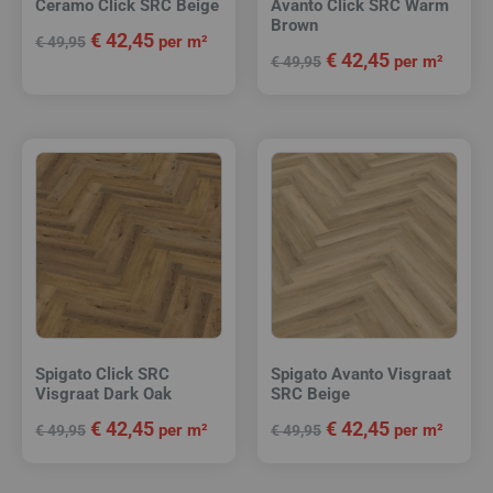
Ceramo Click SRC Beige
Avanto Click SRC Warm
Brown
€
42,45
per m²
€
49,95
€
42,45
per m²
€
49,95
Spigato Click SRC
Spigato Avanto Visgraat
Visgraat Dark Oak
SRC Beige
€
42,45
€
42,45
per m²
per m²
€
49,95
€
49,95