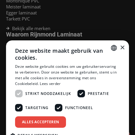
Montinique PVC
Meister laminaat
Egger laminaat
Tarkett PVC
Bekijk alle merken
Waarom Rijnmond Laminaat
Legservice
×
Deze website maakt gebruik van
Laminaat Capelle aan den Ijssel
Laminaat voor vloerverwarming
cookies.
Goedkoop laminaat Rotterdam
DUTCH
Deze website gebruikt cookies om uw gebruikerservaring
Klantenservice
te verbeteren. Door onze website te gebruiken, stemt u in
DUTCH
met alle cookies in overeenstemming met ons
Betaalmethoden
Cookiebeleid.
Lees verder
Openingstijden showroom
Afhalen en bezorgen
STRIKT NOODZAKELIJK
PRESTATIE
Retourprocedure
Veelgestelde vragen
TARGETING
FUNCTIONEEL
Legservice
Neem contact op
Reviewpolicy
ALLES ACCEPTEREN
Privacy policy
Algemene voorwaarden