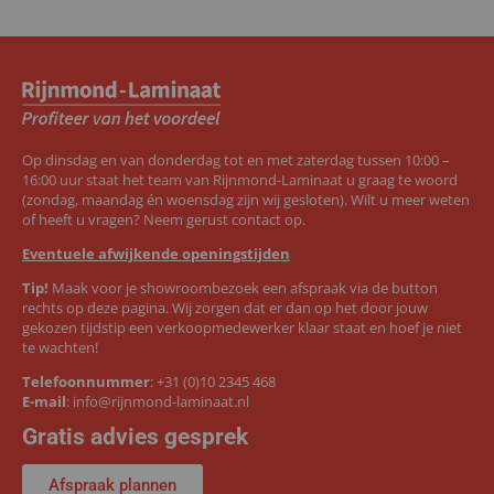
Op dinsdag en van donderdag tot en met zaterdag tussen 10:00 –
16:00 uur staat het team van Rijnmond-Laminaat u graag te woord
(zondag, maandag én woensdag zijn wij gesloten). Wilt u meer weten
of heeft u vragen? Neem gerust contact op.
Eventuele afwijkende openingstijden
Tip!
Maak voor je showroombezoek een afspraak via de button
rechts op deze pagina. Wij zorgen dat er dan op het door jouw
gekozen tijdstip een verkoopmedewerker klaar staat en hoef je niet
te wachten!
Telefoonnummer
:
+31 (0)10 2345 468
E-mail
:
info@rijnmond-laminaat.nl
Gratis advies gesprek
Afspraak plannen