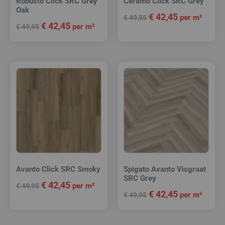
Robusto Click SRC Grey
Ceramo Click SRC Grey
Oak
€
42,45
per m²
€
49,95
€
42,45
per m²
€
49,95
Avanto Click SRC Smoky
Spigato Avanto Visgraat
SRC Grey
€
42,45
per m²
€
49,95
€
42,45
per m²
€
49,95