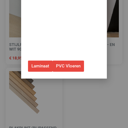
korting op je nieuwe vloer met
toebehoren.
✅Gebruik de code: ZOMER2026
✅Geldig t/m 31 augustus 2026 en
alleen bij bestellingen via de
STIJLPLINT AMSTERDAM
HIGH TACK PLINTEN- EN
webshop. (Niet in combinatie
WIT 9010 FOLIE 12 CM.
PROFIELENKIT
met andere acties.)
€
18,95
€
15,00
Laminaat
PVC Vloeren
PLAKPLINT (BIJPASSEND