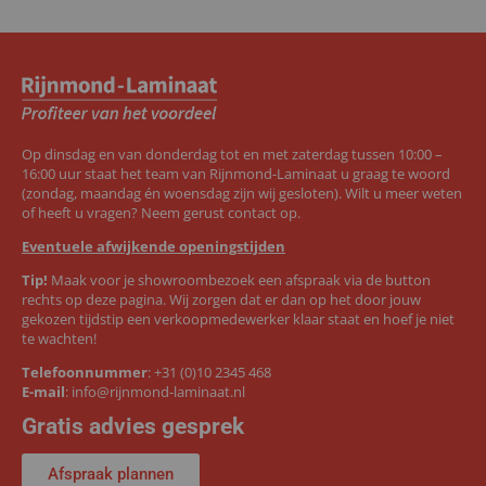
Op dinsdag en van donderdag tot en met zaterdag tussen 10:00 –
16:00 uur staat het team van Rijnmond-Laminaat u graag te woord
(zondag, maandag én woensdag zijn wij gesloten). Wilt u meer weten
of heeft u vragen? Neem gerust contact op.
Eventuele afwijkende openingstijden
Tip!
Maak voor je showroombezoek een afspraak via de button
rechts op deze pagina. Wij zorgen dat er dan op het door jouw
gekozen tijdstip een verkoopmedewerker klaar staat en hoef je niet
te wachten!
Telefoonnummer
:
+31 (0)10 2345 468
E-mail
:
info@rijnmond-laminaat.nl
Gratis advies gesprek
Afspraak plannen