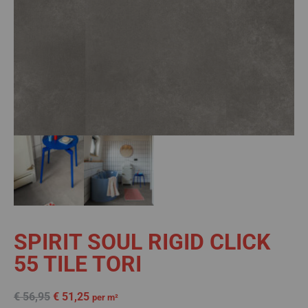
SPIRIT SOUL RIGID CLICK
55 TILE TORI
€
56,95
€
51,25
per m²