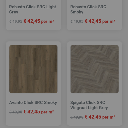
Robusto Click SRC Light
Robusto Click SRC
Grey
Smoky
€
42,45
€
42,45
per m²
per m²
€
49,95
€
49,95
Avanto Click SRC Smoky
Spigato Click SRC
Visgraat Light Grey
€
42,45
per m²
€
49,95
€
42,45
per m²
€
49,95