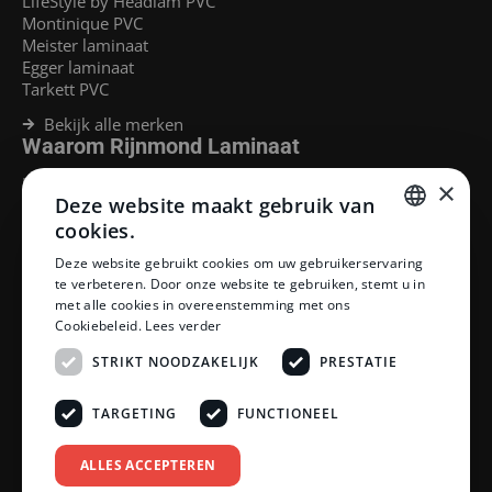
LifeStyle by Headlam PVC
Montinique PVC
Meister laminaat
Egger laminaat
Tarkett PVC
Bekijk alle merken
Waarom Rijnmond Laminaat
Legservice
×
Deze website maakt gebruik van
Laminaat Capelle aan den Ijssel
Laminaat voor vloerverwarming
cookies.
Goedkoop laminaat Rotterdam
DUTCH
Deze website gebruikt cookies om uw gebruikerservaring
Klantenservice
te verbeteren. Door onze website te gebruiken, stemt u in
DUTCH
met alle cookies in overeenstemming met ons
Betaalmethoden
Cookiebeleid.
Lees verder
Openingstijden showroom
Afhalen en bezorgen
STRIKT NOODZAKELIJK
PRESTATIE
Retourprocedure
Veelgestelde vragen
TARGETING
FUNCTIONEEL
Legservice
Neem contact op
Reviewpolicy
ALLES ACCEPTEREN
Privacy policy