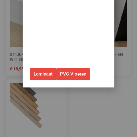
korting op je nieuwe vloer met
toebehoren.
✅Gebruik de code: ZOMER2026
✅Geldig t/m 31 augustus 2026 en
alleen bij bestellingen via de
webshop. (Niet in combinatie
STIJLPLINT AMSTERDAM
HIGH TACK PLINTEN- EN
met andere acties.)
WIT 9010 FOLIE 12 CM.
PROFIELENKIT
€
18,95
€
15,00
Laminaat
PVC Vloeren