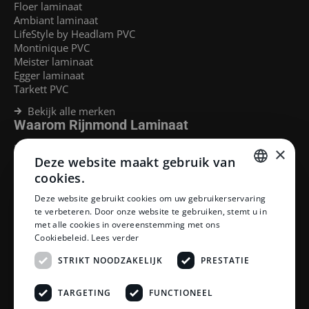
Floer laminaat
Ambiant laminaat
LifeStyle by Headlam PVC
Montinique PVC
Meister laminaat
Egger laminaat
Tarkett PVC
Bekijk alle merken
Waarom Rijnmond Laminaat
Legservice
×
Deze website maakt gebruik van
Laminaat Capelle aan den Ijssel
Laminaat voor vloerverwarming
cookies.
Goedkoop laminaat Rotterdam
DUTCH
Deze website gebruikt cookies om uw gebruikerservaring
Klantenservice
te verbeteren. Door onze website te gebruiken, stemt u in
DUTCH
met alle cookies in overeenstemming met ons
Betaalmethoden
Cookiebeleid.
Lees verder
Openingstijden showroom
Afhalen en bezorgen
STRIKT NOODZAKELIJK
PRESTATIE
Retourprocedure
Veelgestelde vragen
TARGETING
FUNCTIONEEL
Legservice