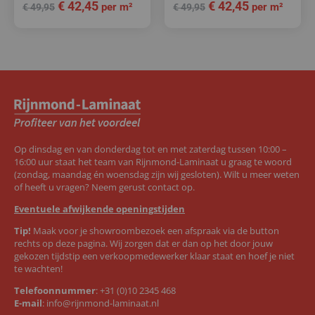
€
42,45
€
42,45
per m²
per m²
€
49,95
€
49,95
Op dinsdag en van donderdag tot en met zaterdag tussen 10:00 –
16:00 uur staat het team van Rijnmond-Laminaat u graag te woord
(zondag, maandag én woensdag zijn wij gesloten). Wilt u meer weten
of heeft u vragen? Neem gerust contact op.
Eventuele afwijkende openingstijden
Tip!
Maak voor je showroombezoek een afspraak via de button
rechts op deze pagina. Wij zorgen dat er dan op het door jouw
gekozen tijdstip een verkoopmedewerker klaar staat en hoef je niet
te wachten!
Telefoonnummer
:
+31 (0)10 2345 468
E-mail
:
info@rijnmond-laminaat.nl