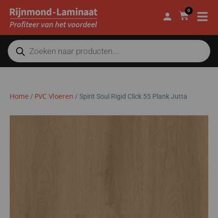
0
Home
PVC Vloeren
/
/
Spirit Soul Rigid Click 55 Plank Jutta