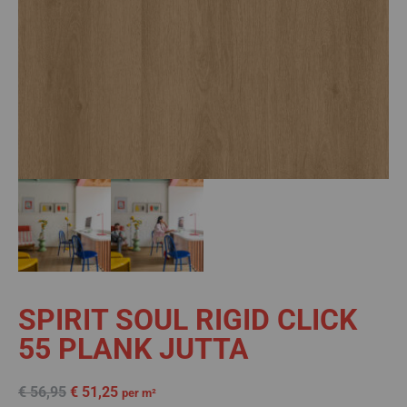
SPIRIT SOUL RIGID CLICK
55 PLANK JUTTA
€
56,95
€
51,25
per m²