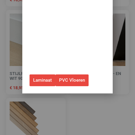
✅Ontvang tijdelijk 10%
EXTRA
korting op je nieuwe vloer met
toebehoren.
✅Gebruik de code: ZOMER2026
✅Geldig t/m 31 augustus 2026 en
alleen bij bestellingen via de
webshop. (Niet in combinatie
met andere acties.)
STIJLPLINT AMSTERDAM
HIGH TACK PLINTEN- EN
WIT 9010 FOLIE 12 CM.
PROFIELENKIT
Laminaat
PVC Vloeren
€
18,95
€
15,00